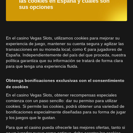
las cookies en España y cuáles son
sus opciones
En el casino Vegas Slots, utilizamos cookies para mejorar su
experiencia de juego, mantener su cuenta segura y agilizar las
transacciones en su moneda local, como € para jugadores de
España. Independientemente del país del que proceda, nuestra
política garantiza que su información se tratará de forma clara
para que tenga una experiencia fluida.
Obtenga bonificaciones exclusivas con el consentimiento
de cookies
En el casino Vegas Slots, obtener recompensas especiales
comienza con un paso sencillo: dar su permiso para utilizar
cookies. Si permite las cookies, podrá obtener una variedad de
bonificaciones especialmente diseñadas para su forma de jugar
y los juegos que le gustan.
Para que el casino pueda ofrecerle las mejores ofertas, tanto si