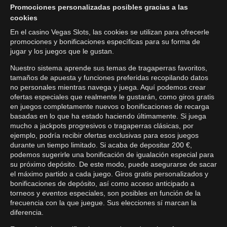
Promociones personalizadas posibles gracias a las
cookies
En el casino Vegas Slots, las cookies se utilizan para ofrecerle
promociones y bonificaciones específicas para su forma de
jugar y los juegos que le gustan.
Nuestro sistema aprende sus temas de tragaperras favoritos,
tamaños de apuesta y funciones preferidas recopilando datos
no personales mientras navega y juega. Aquí podemos crear
ofertas especiales que realmente le gustarán, como giros gratis
en juegos completamente nuevos o bonificaciones de recarga
basadas en lo que ha estado haciendo últimamente. Si juega
mucho a jackpots progresivos o tragaperras clásicas, por
ejemplo, podría recibir ofertas exclusivas para esos juegos
durante un tiempo limitado. Si acaba de depositar 200 €,
podemos sugerirle una bonificación de igualación especial para
su próximo depósito. De este modo, puede asegurarse de sacar
el máximo partido a cada juego. Giros gratis personalizados y
bonificaciones de depósito, así como acceso anticipado a
torneos y eventos especiales, son posibles en función de la
frecuencia con la que juegue. Sus elecciones sí marcan la
diferencia.