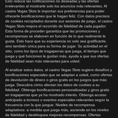
Esto reduce las notificaciones no deseadas y las ofertas
irrelevantes al mostrarle solo los anuncios más relevantes. Al
casino Vegas Slots le importan sus preferencias para poder
ofrecerle bonificaciones que le hagan feliz. Con datos precisos
de cookies recopilados durante sus sesiones de juego, el casino
Vegas Slots mejora el recorrido de fidelidad de cada jugador.
Esta forma de proceder garantiza que las promociones y
recompensas se elaboren en función de lo que realmente le
gusta. Esto hace que su experiencia no solo sea gratificante,
sino también única para su forma de jugar. Su actividad en el
sitio, como los tipos de tragaperras que juega, el tiempo que
juega y qué funciones le gustan más, ayuda a que sus ofertas
de fidelidad sean más relevantes para usted.
Al analizar estos datos, el casino Vegas Slots sugiere desafíos y
bonificaciones especiales que se adaptan a usted, como ofertas
de devolución de dinero o giros gratis en los juegos que más
juega. Descubra cómo afectan los datos de cookies a su
fidelidad. Obtenga bonificaciones personalizadas y giros gratis
en tragaperras que ya ha mostrado interés. Obtenga acceso
anticipado a torneos o eventos especiales relevantes según la
frecuencia con la que juegue. Niveles de recompensa
adaptativos: a medida que juega más, asciende en los niveles
de fidelidad y desbloquea mejores recompensas. Ofertas