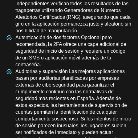
independientes verifican todos los resultados de las
tragaperras utilizando Generadores de Números
Aleatorios Certificados (RNG), asegurando que cada
giro en la aplicación permanezca justo y aleatorio sin
posibilidad de manipulación.
Autenticación de dos factores Opcional pero
recomendada, la 2FA ofrece una capa adicional de
seguridad de inicio de sesión y requiere un código
de un SMS o aplicación móvil además de tu
contraseña.
Auditorías y supervisión Las mejores aplicaciones
pasan por auditorías planificadas por empresas
externas de ciberseguridad para garantizar el
cumplimiento continuo con las normativas de
seguridad más recientes en España. Además de
estos aspectos, las herramientas de supervisión de
cuentas permiten la identificación de cualquier
comportamiento sospechoso. Si los intentos de inicio
de sesión parecen inusuales, los jugadores suelen
ser notificados de inmediato y pueden actuar