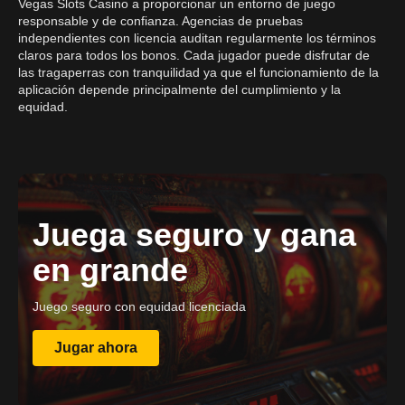
Vegas Slots Casino a proporcionar un entorno de juego
responsable y de confianza. Agencias de pruebas
independientes con licencia auditan regularmente los términos
claros para todos los bonos. Cada jugador puede disfrutar de
las tragaperras con tranquilidad ya que el funcionamiento de la
aplicación depende principalmente del cumplimiento y la
equidad.
Juega seguro y gana
en grande
Juego seguro con equidad licenciada
Jugar ahora