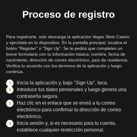
Proceso de registro
Para registrarte, solo descarga la aplicación Vegas Slots Casino
y ejecútala en tu dispositivo. En la pantalla principal, localiza el
botón "Register" o "Sign Up". Se te pedirá que completes un
breve formulario con tu información básica: nombre, fecha de
nacimiento, dirección de correo electrónico, país de residencia.
Verifica tu acuerdo con los términos de la aplicación y luego
continúa.
Inicia la aplicación y, bajo "Sign Up", toca.
Introduce tus datos personales y luego genera una
contraseña segura.
Haz clic en el enlace que se envió a tu correo
electrónico para confirmar tu dirección de correo
electrónico.
Inicia sesión y, si es necesario para tu cuenta,
establece cualquier restricción personal.