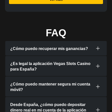
FAQ
¿Cómo puedo recuperar mis ganancias?
¿Es legal la aplicación Vegas Slots Casino
para España?
¿Cómo puedo mantener segura mi cuenta
móvil?
Desde España, ¿cómo puedo depositar
dinero real en mi cuenta de la aplicación