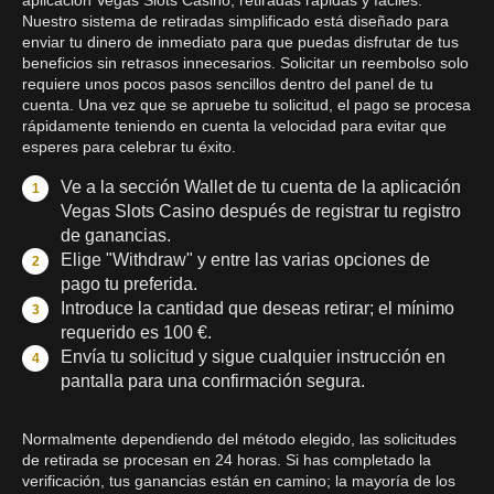
aplicación Vegas Slots Casino, retiradas rápidas y fáciles.
Nuestro sistema de retiradas simplificado está diseñado para
enviar tu dinero de inmediato para que puedas disfrutar de tus
beneficios sin retrasos innecesarios. Solicitar un reembolso solo
requiere unos pocos pasos sencillos dentro del panel de tu
cuenta. Una vez que se apruebe tu solicitud, el pago se procesa
rápidamente teniendo en cuenta la velocidad para evitar que
esperes para celebrar tu éxito.
Ve a la sección Wallet de tu cuenta de la aplicación
Vegas Slots Casino después de registrar tu registro
de ganancias.
Elige "Withdraw" y entre las varias opciones de
pago tu preferida.
Introduce la cantidad que deseas retirar; el mínimo
requerido es 100 €.
Envía tu solicitud y sigue cualquier instrucción en
pantalla para una confirmación segura.
Normalmente dependiendo del método elegido, las solicitudes
de retirada se procesan en 24 horas. Si has completado la
verificación, tus ganancias están en camino; la mayoría de los