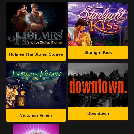
Starlight Kiss
Holmes The Stolen Stones
Downtown
Victorian Villain