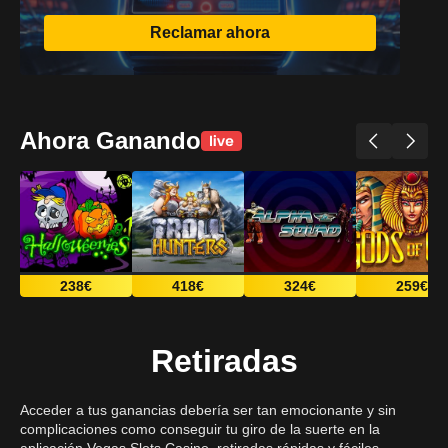
Reclamar ahora
Ahora Ganando
238€
418€
324€
259€
Retiradas
Acceder a tus ganancias debería ser tan emocionante y sin
complicaciones como conseguir tu giro de la suerte en la