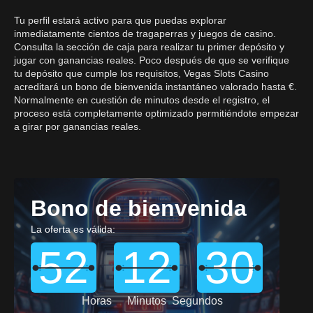
Tu perfil estará activo para que puedas explorar
inmediatamente cientos de tragaperras y juegos de casino.
Consulta la sección de caja para realizar tu primer depósito y
jugar con ganancias reales. Poco después de que se verifique
tu depósito que cumple los requisitos, Vegas Slots Casino
acreditará un bono de bienvenida instantáneo valorado hasta €.
Normalmente en cuestión de minutos desde el registro, el
proceso está completamente optimizado permitiéndote empezar
a girar por ganancias reales.
Bono de bienvenida
La oferta es válida:
52
12
29
Horas
Minutos
Segundos