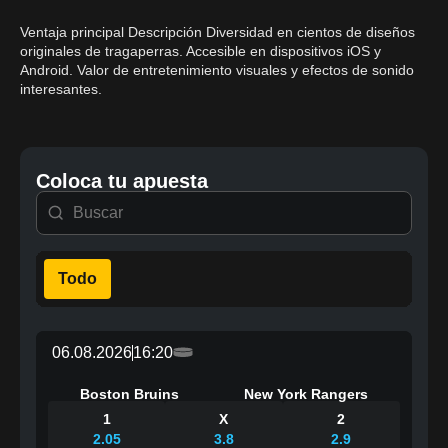
Ventaja principal Descripción Diversidad en cientos de diseños
originales de tragaperras. Accesible en dispositivos iOS y
Android. Valor de entretenimiento visuales y efectos de sonido
interesantes.
Coloca tu apuesta
Todo
06.08.2026
16:20
Boston Bruins
New York Rangers
1
X
2
2.05
3.8
2.9