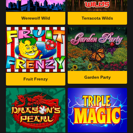
Werewolf Wild
Terracota Wilds
Garden Party
Fruit Frenzy