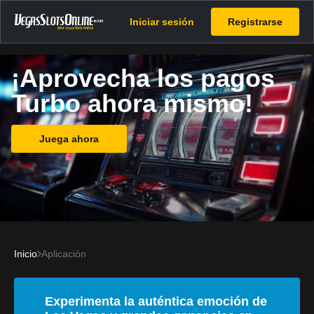
Iniciar sesión
Registrarse
¡Aprovecha los pagos
Turbo ahora mismo!
Juega ahora
Inicio
Aplicación
Experimenta la auténtica emoción de