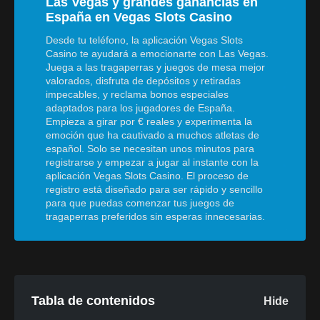
Las Vegas y grandes ganancias en
España en Vegas Slots Casino
Desde tu teléfono, la aplicación Vegas Slots
Casino te ayudará a emocionarte con Las Vegas.
Juega a las tragaperras y juegos de mesa mejor
valorados, disfruta de depósitos y retiradas
impecables, y reclama bonos especiales
adaptados para los jugadores de España.
Empieza a girar por € reales y experimenta la
emoción que ha cautivado a muchos atletas de
español. Solo se necesitan unos minutos para
registrarse y empezar a jugar al instante con la
aplicación Vegas Slots Casino. El proceso de
registro está diseñado para ser rápido y sencillo
para que puedas comenzar tus juegos de
tragaperras preferidos sin esperas innecesarias.
Tabla de contenidos
Hide