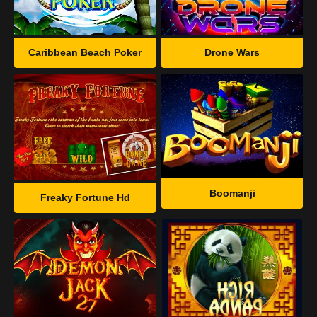
Caribbean Beach Poker
Drone Wars
Boomanji
Freaky Fortune Hd