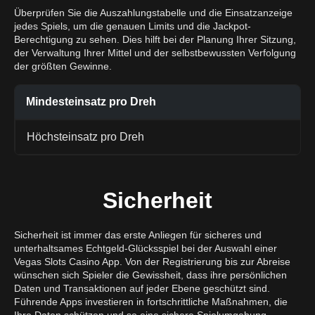
Überprüfen Sie die Auszahlungstabelle und die Einsatzanzeige
jedes Spiels, um die genauen Limits und die Jackpot-
Berechtigung zu sehen. Dies hilft bei der Planung Ihrer Sitzung,
der Verwaltung Ihrer Mittel und der selbstbewussten Verfolgung
der größten Gewinne.
Mindesteinsatz pro Dreh
Höchsteinsatz pro Dreh
Sicherheit
Sicherheit ist immer das erste Anliegen für sicheres und
unterhaltsames Echtgeld-Glücksspiel bei der Auswahl einer
Vegas Slots Casino App. Von der Registrierung bis zur Abreise
wünschen sich Spieler die Gewissheit, dass ihre persönlichen
Daten und Transaktionen auf jeder Ebene geschützt sind.
Führende Apps investieren in fortschrittliche Maßnahmen, die