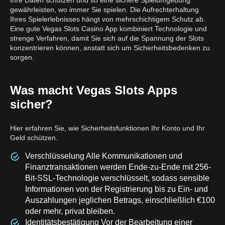
Ihre Daten schützen und so eine sichere Spielumgebung
gewährleisten, wo immer Sie spielen. Die Aufrechterhaltung
Ihres Spielerlebnisses hängt von mehrschichtigem Schutz ab.
Eine gute Vegas Slots Casino App kombiniert Technologie und
strenge Verfahren, damit Sie sich auf die Spannung der Slots
konzentrieren können, anstatt sich um Sicherheitsbedenken zu
sorgen.
Was macht Vegas Slots Apps
sicher?
Hier erfahren Sie, wie Sicherheitsfunktionen Ihr Konto und Ihr
Geld schützen.
Verschlüsselung Alle Kommunikationen und
Finanztransaktionen werden Ende-zu-Ende mit 256-
Bit-SSL-Technologie verschlüsselt, sodass sensible
Informationen von der Registrierung bis zu Ein- und
Auszahlungen jeglichen Betrags, einschließlich €100
oder mehr, privat bleiben.
Identitätsbestätigung Vor der Bearbeitung einer