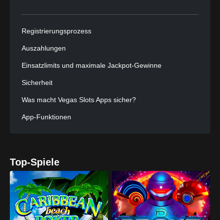
Registrierungsprozess
Auszahlungen
Einsatzlimits und maximale Jackpot-Gewinne
Sicherheit
Was macht Vegas Slots Apps sicher?
App-Funktionen
Top-Spiele