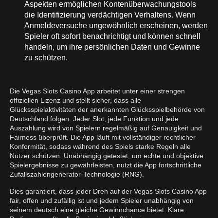
Aspekten ermöglichen Kontenüberwachungstools
die Identifizierung verdächtigen Verhaltens. Wenn
Anmeldeversuche ungewöhnlich erscheinen, werden
Spieler oft sofort benachrichtigt und können schnell
handeln, um ihre persönlichen Daten und Gewinne
zu schützen.
Die Vegas Slots Casino App arbeitet unter einer strengen
offiziellen Lizenz und stellt sicher, dass alle
Glücksspielaktivitäten der anerkannten Glücksspielbehörde von
Deutschland folgen. Jeder Slot, jede Funktion und jede
Auszahlung wird von Spielern regelmäßig auf Genauigkeit und
Fairness überprüft. Die App läuft mit vollständiger rechtlicher
Konformität, sodass während des Spiels starke Regeln alle
Nutzer schützen. Unabhängig getestet, um echte und objektive
Spielergebnisse zu gewährleisten, nutzt die App fortschrittliche
Zufallszahlengenerator-Technologie (RNG).
Dies garantiert, dass jeder Dreh auf der Vegas Slots Casino App
fair, offen und zufällig ist und jedem Spieler unabhängig von
seinem deutsch eine gleiche Gewinnchance bietet. Klare