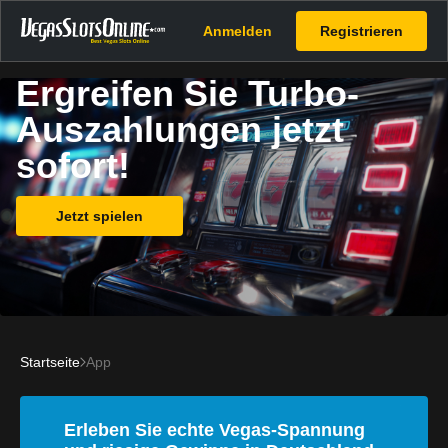
Anmelden
Registrieren
Ergreifen Sie Turbo-
Auszahlungen jetzt
sofort!
Jetzt spielen
Startseite
App
Erleben Sie echte Vegas-Spannung