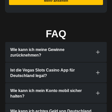
Mehr ansehen
FAQ
Wie kann ich meine Gewinne
zurücknehmen?
Ist die Vegas Slots Casino App für
Deutschland legal?
Wie kann ich mein Konto mobil sicher
halten?
Wie kann ich echtes Geld von Deutschland