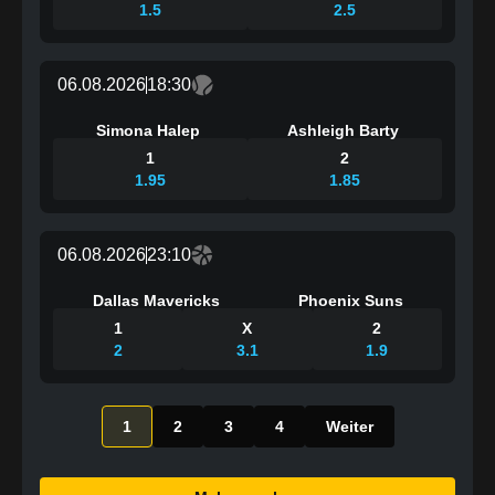
1.5
2.5
06.08.2026
18:30
Simona Halep
Ashleigh Barty
1
2
1.95
1.85
06.08.2026
23:10
Dallas Mavericks
Phoenix Suns
1
X
2
2
3.1
1.9
1
2
3
4
Weiter