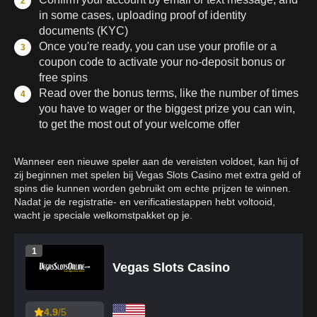
in some cases, uploading proof of identity
documents (KYC)
Once you're ready, you can use your profile or a
coupon code to activate your no-deposit bonus or
free spins
Read over the bonus terms, like the number of times
you have to wager or the biggest prize you can win,
to get the most out of your welcome offer
Wanneer een nieuwe speler aan de vereisten voldoet, kan hij of
zij beginnen met spelen bij Vegas Slots Casino met extra geld of
spins die kunnen worden gebruikt om echte prijzen te winnen.
Nadat je de registratie- en verificatiestappen hebt voltooid,
wacht je speciale welkomstpakket op je.
1
Vegas Slots Casino
4.9
/5