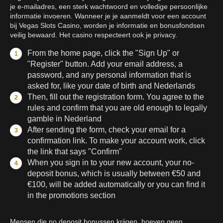
je e-mailadres, een sterk wachtwoord en volledige persoonlijke
informatie invoeren. Wanneer je je aanmeldt voor een account
bij Vegas Slots Casino, worden je informatie en bonusfondsen
veilig bewaard. Het casino respecteert ook je privacy.
From the home page, click the "Sign Up" or
"Register" button. Add your email address, a
password, and any personal information that is
asked for, like your date of birth and Nederlands
Then, fill out the registration form. You agree to the
rules and confirm that you are old enough to legally
gamble in Nederland
After sending the form, check your email for a
confirmation link. To make your account work, click
the link that says "Confirm"
When you sign in to your new account, your no-
deposit bonus, which is usually between €50 and
€100, will be added automatically or you can find it
in the promotions section
Mensen die no deposit bonussen krijgen, hoeven geen