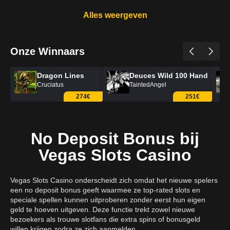
Alles weergeven
Onze Winnaars
Dragon Lines
Deuces Wild 100 Hand
Cruciatus
TaintedAngel
274€
251€
No Deposit Bonus bij
Vegas Slots Casino
Vegas Slots Casino onderscheidt zich omdat het nieuwe spelers
een no deposit bonus geeft waarmee ze top-rated slots en
speciale spellen kunnen uitproberen zonder eerst hun eigen
geld te hoeven uitgeven. Deze functie trekt zowel nieuwe
bezoekers als trouwe slotfans die extra spins of bonusgeld
willen krijgen zodra ze zich aanmelden.