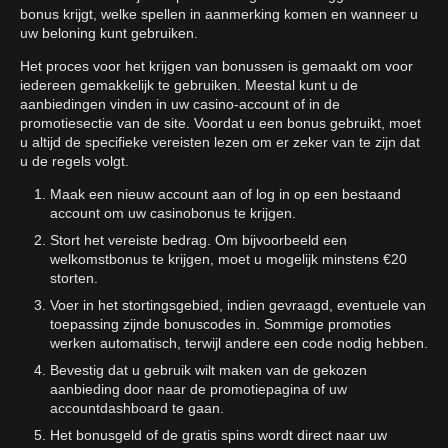
bonus krijgt, welke spellen in aanmerking komen en wanneer u
uw beloning kunt gebruiken.
Het proces voor het krijgen van bonussen is gemaakt om voor
iedereen gemakkelijk te gebruiken. Meestal kunt u de
aanbiedingen vinden in uw casino-account of in de
promotiesectie van de site. Voordat u een bonus gebruikt, moet
u altijd de specifieke vereisten lezen om er zeker van te zijn dat
u de regels volgt.
Maak een nieuw account aan of log in op een bestaand
account om uw casinobonus te krijgen.
Stort het vereiste bedrag. Om bijvoorbeeld een
welkomstbonus te krijgen, moet u mogelijk minstens €20
storten.
Voer in het stortingsgebied, indien gevraagd, eventuele van
toepassing zijnde bonuscodes in. Sommige promoties
werken automatisch, terwijl andere een code nodig hebben.
Bevestig dat u gebruik wilt maken van de gekozen
aanbieding door naar de promotiepagina of uw
accountdashboard te gaan.
Het bonusgeld of de gratis spins wordt direct naar uw