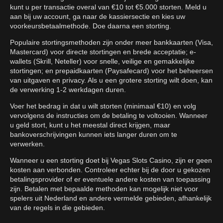
kunt u per transactie overal van €10 tot €5.000 storten. Meld u
aan bij uw account, ga naar de kassiersectie en kies uw
voorkeursbetaalmethode. Doe daarna een storting.
Populaire stortingsmethoden zijn onder meer bankkaarten (Visa,
Mastercard) voor directe stortingen en brede acceptatie; e-
wallets (Skrill, Neteller) voor snelle, veilige en gemakkelijke
stortingen; en prepaidkaarten (Paysafecard) voor het beheersen
van uitgaven en privacy. Als u een grotere storting wilt doen, kan
de verwerking 1-2 werkdagen duren.
Voer het bedrag in dat u wilt storten (minimaal €10) en volg
vervolgens de instructies om de betaling te voltooien. Wanneer
u geld stort, kunt u het meestal direct krijgen, maar
bankoverschrijvingen kunnen iets langer duren om te
verwerken.
Wanneer u een storting doet bij Vegas Slots Casino, zijn er geen
kosten aan verbonden. Controleer echter bij de door u gekozen
betalingsprovider of er eventuele andere kosten van toepassing
zijn. Betalen met bepaalde methoden kan mogelijk niet voor
spelers uit Nederland en andere vermelde gebieden, afhankelijk
van de regels in die gebieden.