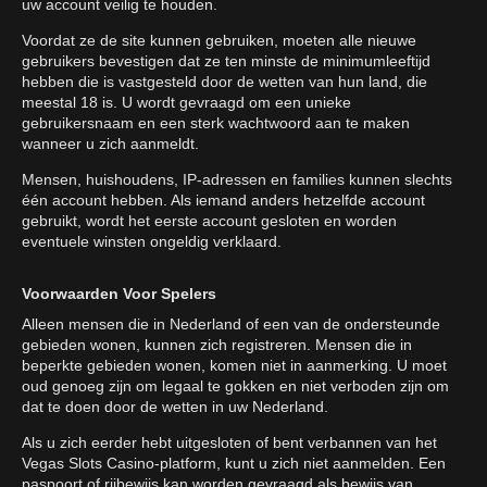
uw account veilig te houden.
Voordat ze de site kunnen gebruiken, moeten alle nieuwe
gebruikers bevestigen dat ze ten minste de minimumleeftijd
hebben die is vastgesteld door de wetten van hun land, die
meestal 18 is. U wordt gevraagd om een unieke
gebruikersnaam en een sterk wachtwoord aan te maken
wanneer u zich aanmeldt.
Mensen, huishoudens, IP-adressen en families kunnen slechts
één account hebben. Als iemand anders hetzelfde account
gebruikt, wordt het eerste account gesloten en worden
eventuele winsten ongeldig verklaard.
Voorwaarden Voor Spelers
Alleen mensen die in Nederland of een van de ondersteunde
gebieden wonen, kunnen zich registreren. Mensen die in
beperkte gebieden wonen, komen niet in aanmerking. U moet
oud genoeg zijn om legaal te gokken en niet verboden zijn om
dat te doen door de wetten in uw Nederland.
Als u zich eerder hebt uitgesloten of bent verbannen van het
Vegas Slots Casino-platform, kunt u zich niet aanmelden. Een
paspoort of rijbewijs kan worden gevraagd als bewijs van