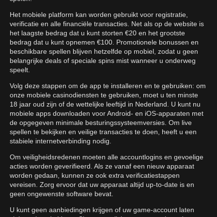
Het mobiele platform kan worden gebruikt voor registratie,
verificatie en alle financiële transacties. Net als op de website is
het laagste bedrag dat u kunt storten €20 en het grootste
bedrag dat u kunt opnemen €100. Promotionele bonussen en
beschikbare spellen blijven hetzelfde op mobiel, zodat u geen
belangrijke deals of speciale spins mist wanneer u onderweg
speelt.
Volg deze stappen om de app te installeren en te gebruiken: om
onze mobiele casinodiensten te gebruiken, moet u ten minste
18 jaar oud zijn of de wettelijke leeftijd in Nederland. U kunt nu
mobiele apps downloaden voor Android- en iOS-apparaten met
de opgegeven minimale besturingssysteemversies. Om live
spellen te bekijken en veilige transacties te doen, heeft u een
stabiele internetverbinding nodig.
Om veiligheidsredenen moeten alle accountlogins en gevoelige
acties worden geverifieerd. Als ze vanaf een nieuw apparaat
worden gedaan, kunnen ze ook extra verificatiestappen
vereisen. Zorg ervoor dat uw apparaat altijd up-to-date is en
geen ongewenste software bevat.
U kunt geen aanbiedingen krijgen of uw game-account laten