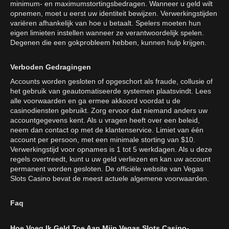
minimum- en maximumstortingsbedragen. Wanneer u geld wilt
opnemen, moet u eerst uw identiteit bewijzen. Verwerkingstijden
variëren afhankelijk van hoe u betaalt. Spelers moeten hun
eigen limieten instellen wanneer ze verantwoordelijk spelen.
Degenen die een gokprobleem hebben, kunnen hulp krijgen.
Verboden Gedragingen
Accounts worden gesloten of opgeschort als fraude, collusie of
het gebruik van geautomatiseerde systemen plaatsvindt. Lees
alle voorwaarden en ga ermee akkoord voordat u de
casinodiensten gebruikt. Zorg ervoor dat niemand anders uw
accountgegevens kent. Als u vragen heeft over een beleid,
neem dan contact op met de klantenservice. Limiet van één
account per persoon, met een minimale storting van $10.
Verwerkingstijd voor opnames is 1 tot 5 werkdagen. Als u deze
regels overtreedt, kunt u uw geld verliezen en kan uw account
permanent worden gesloten. De officiële website van Vegas
Slots Casino bevat de meest actuele algemene voorwaarden.
Faq
Hoe Voeg Ik Geld Toe Aan Mijn Vegas Slots Casino-