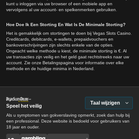
kunt u inloggen via uw browser of een mobiele app en
vervolgens al uw account- en spelkenmerken gebruiken.
Hoe Doe Ik Een Storting En Wat Is De Minimale Storting?
Het is gemakkelijk om stortingen te doen bij Vegas Slots Casino.
Creditcards, debitcards, e-wallets, prepaidvouchers en
bankoverschrijvingen zijn slechts enkele van de opties.
Ongeacht welke methode u kiest, de minimale storting is €. Al
uw transacties zijn veilig en het geld gaat rechtstreeks naar uw
account. Zie onze Betalingspagina voor informatie over elke
methode en de huidige minima in Nederland.
Taal wijzigen
Speel het veilig
Als u symptomen van gokverslaving opmerkt, zoek dan hulp bij
een professional. Deze website is bedoeld voor gebruikers van
18 jaar en ouder.