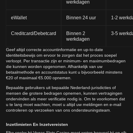
werkdagen
eWallet
Binnen 24 uur
1-2 werkd
Creditcard/Debetcard
Binnen 2
3-5 werkd
werkdagen
Geef altijd correcte accountinformatie en up-to-date
identiteitsbewijs om ervoor te zorgen dat het proces soepel
verloopt. Per transactie zijn er minimum- en maximumbedragen
die kunnen worden opgenomen. Afhankelijk van uw
betaalmethode en accountstatus kunt u bijvoorbeeld minstens
€20 of maximaal €5.000 opnemen.
Bepaalde gebruikers uit bepaalde Nederland-jurisdicties of
mensen die grotere bedragen opnemen, kunnen vertragingen
ondervinden als meer verificatie nodig is. Om te voorkomen dat
u te lang moet wachten, moet u altijd uw meldingen en e-mail
controleren op verzoeken van ons ondersteuningsteam.
Inzetlimieten En Inzetvereisten
Elke speler bij Vegas Slots Casino moet weten hoeveel hij op elk