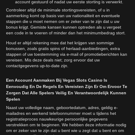
account gestuurd of nadat uw eerste storting is verwerkt.
Controleer altijd de minimale stortingsvereisten, of u in
aanmerking komt op basis van uw nationaliteit en eventuele
stappen die u moet nemen om er zeker van te zijn dat u uw
bonus krijgt. Gemiste kansen kunnen optreden als u vergeet
een code in te voeren of minder dan het minimumbedrag stort.
Houd er altijd rekening mee dat het krijgen van sommige
bonussen, zoals gratis spins of herlaad-aanbiedingen, extra
stappen of uw toestemming via e-mail of promotieberichten kan
vereisen. Mis deze deals niet; zorg ervoor dat uw
contactgegevens up-to-date zijn.
Een Account Aanmaken Bij Vegas Slots Casino Is
Eenvoudig En De Regels En Vereisten Zijn Er Om Ervoor Te
Zorgen Dat Alle Spelers Veilig En Verantwoordelijk Kunnen
Spelen
Naast uw volledige naam, geboortedatum, adres, geldig e-
mailadres en werkend telefoonnummer moet u tijdens het
registratieproces nauwkeurige persoonlijke gegevens
verstrekken om te beginnen. We hebben deze informatie nodig
om er zeker van te zijn dat u bent wie u zegt dat u bent en om