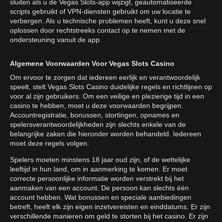
sluiten als u de Vegas Slots-app wijzigt, geautomatiseerde
scripts gebruikt of VPN-diensten gebruikt om uw locatie te
verbergen. Als u technische problemen heeft, kunt u deze snel
oplossen door rechtstreeks contact op te nemen met de
ondersteuning vanuit de app.
Algemene Voorwaarden Voor Vegas Slots Casino
Om ervoor te zorgen dat iedereen eerlijk en verantwoordelijk
speelt, stelt Vegas Slots Casino duidelijke regels en richtlijnen op
voor al zijn gebruikers. Om een veilige en plezierige tijd in een
casino te hebben, moet u deze voorwaarden begrijpen.
Accountregistratie, bonussen, stortingen, opnames en
spelersverantwoordelijkheden zijn slechts enkele van de
belangrijke zaken die hieronder worden behandeld. Iedereen
moet deze regels volgen.
Spelers moeten minstens 18 jaar oud zijn, of de wettelijke
leeftijd in hun land, om in aanmerking te komen. Er moet
correcte persoonlijke informatie worden verstrekt bij het
aanmaken van een account. De persoon kan slechts één
account hebben. Wat bonussen en speciale aanbiedingen
betreft, heeft elk zijn eigen inzetvereisten en einddatums. Er zijn
verschillende manieren om geld te storten bij het casino. Er zijn