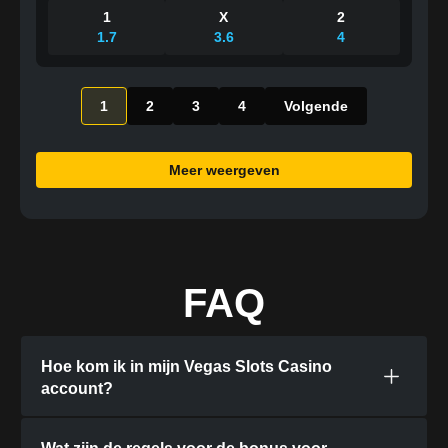
1
X
2
1.7
3.6
4
1
2
3
4
Volgende
Meer weergeven
FAQ
Hoe kom ik in mijn Vegas Slots Casino
account?