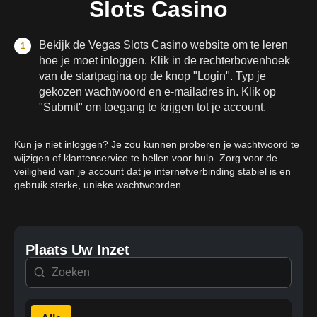
Slots Casino
Bekijk de Vegas Slots Casino website om te leren
hoe je moet inloggen. Klik in de rechterbovenhoek
van de startpagina op de knop "Login". Typ je
gekozen wachtwoord en e-mailadres in. Klik op
"Submit" om toegang te krijgen tot je account.
Kun je niet inloggen? Je zou kunnen proberen je wachtwoord te
wijzigen of klantenservice te bellen voor hulp. Zorg voor de
veiligheid van je account dat je internetverbinding stabiel is en
gebruik sterke, unieke wachtwoorden.
Plaats Uw Inzet