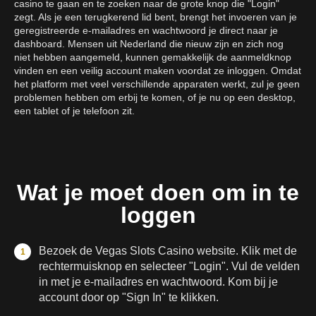
casino te gaan en te zoeken naar de grote knop die "Login"
zegt. Als je een terugkerend lid bent, brengt het invoeren van je
geregistreerde e-mailadres en wachtwoord je direct naar je
dashboard. Mensen uit Nederland die nieuw zijn en zich nog
niet hebben aangemeld, kunnen gemakkelijk de aanmeldknop
vinden en een veilig account maken voordat ze inloggen. Omdat
het platform met veel verschillende apparaten werkt, zul je geen
problemen hebben om erbij te komen, of je nu op een desktop,
een tablet of je telefoon zit.
Wat je moet doen om in te
loggen
Bezoek de Vegas Slots Casino website. Klik met de
rechtermuisknop en selecteer "Login". Vul de velden
in met je e-mailadres en wachtwoord. Kom bij je
account door op "Sign In" te klikken.