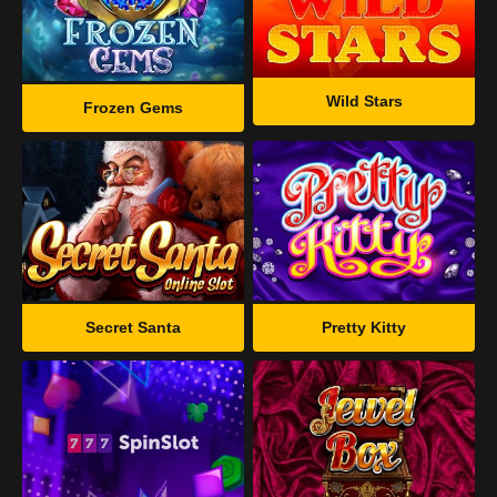
Wild Stars
Frozen Gems
Secret Santa
Pretty Kitty