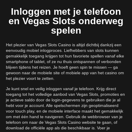
Inloggen met je telefoon
en Vegas Slots onderweg
spelen
Het plezier van Vegas Slots Casino is altijd dichtbij dankzij een
eenvoudig mobiel inlogproces. Liefhebbers van slots kunnen
gemakkelijk toegang krijgen tot hun favoriete spellen vanaf elke
smartphone of tablet, of ze nu thuis ontspannen of verbonden
blijven tijdens het reizen. Je hoeft geen spin te missen — ga
gewoon naar de mobiele site of mobiele app van het casino om
het plezier voort te zetten.
Je kunt snel en veilig inloggen vanaf je telefoon. Krijg direct
toegang tot het volledige aanbod van Vegas Slots, promoties en
je actieve saldo door de login-gegevens te gebruiken die je al
hebt voor je account. Alle spelschermen zijn geoptimaliseerd
voor touch play, en de mobiele interface maakt het gemakkelijk
om met één hand te navigeren. Gebruik de webbrowser van je
telefoon om naar de Vegas Slots Casino website te gaan, of
download de officiële app als die beschikbaar is. Voer je