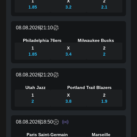
1
X
2
1.85
3.2
2.1
08.08.2026
21:10
Philadelphia 76ers
Milwaukee Bucks
1
X
2
1.85
3.4
2
08.08.2026
21:20
Utah Jazz
Portland Trail Blazers
1
X
2
2
3.8
1.9
08.08.2026
18:50
Paris Saint-Germain
Marseille