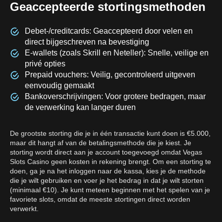
Geaccepteerde stortingsmethoden
Debet-/creditcards: Geaccepteerd door velen en
direct bijgeschreven na bevestiging
E-wallets (zoals Skrill en Neteller): Snelle, veilige en
privé opties
Prepaid vouchers: Veilig, gecontroleerd uitgeven
eenvoudig gemaakt
Bankoverschrijvingen: Voor grotere bedragen, maar
de verwerking kan langer duren
De grootste storting die je in één transactie kunt doen is €5.000,
maar dit hangt af van de betalingsmethode die je kiest. Je
storting wordt direct aan je account toegevoegd omdat Vegas
Slots Casino geen kosten in rekening brengt. Om een storting te
doen, ga je na het inloggen naar de kassa, kies je de methode
die je wilt gebruiken en voer je het bedrag in dat je wilt storten
(minimaal €10). Je kunt meteen beginnen met het spelen van je
favoriete slots, omdat de meeste stortingen direct worden
verwerkt.