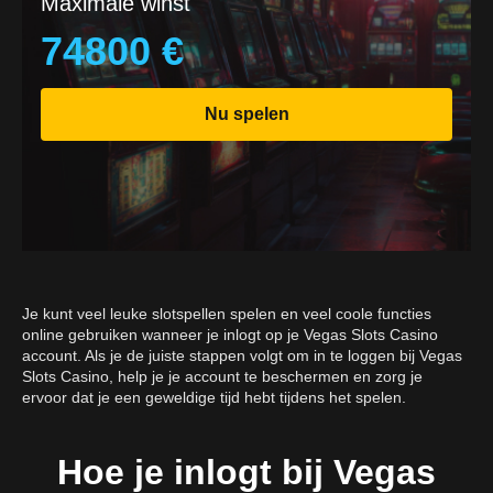
Maximale winst
74800 €
Nu spelen
Je kunt veel leuke slotspellen spelen en veel coole functies
online gebruiken wanneer je inlogt op je Vegas Slots Casino
account. Als je de juiste stappen volgt om in te loggen bij Vegas
Slots Casino, help je je account te beschermen en zorg je
ervoor dat je een geweldige tijd hebt tijdens het spelen.
Hoe je inlogt bij Vegas