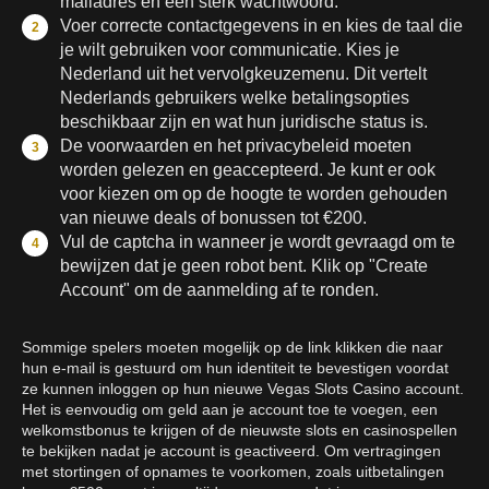
mailadres en een sterk wachtwoord.
Voer correcte contactgegevens in en kies de taal die
je wilt gebruiken voor communicatie. Kies je
Nederland uit het vervolgkeuzemenu. Dit vertelt
Nederlands gebruikers welke betalingsopties
beschikbaar zijn en wat hun juridische status is.
De voorwaarden en het privacybeleid moeten
worden gelezen en geaccepteerd. Je kunt er ook
voor kiezen om op de hoogte te worden gehouden
van nieuwe deals of bonussen tot €200.
Vul de captcha in wanneer je wordt gevraagd om te
bewijzen dat je geen robot bent. Klik op "Create
Account" om de aanmelding af te ronden.
Sommige spelers moeten mogelijk op de link klikken die naar
hun e-mail is gestuurd om hun identiteit te bevestigen voordat
ze kunnen inloggen op hun nieuwe Vegas Slots Casino account.
Het is eenvoudig om geld aan je account toe te voegen, een
welkomstbonus te krijgen of de nieuwste slots en casinospellen
te bekijken nadat je account is geactiveerd. Om vertragingen
met stortingen of opnames te voorkomen, zoals uitbetalingen