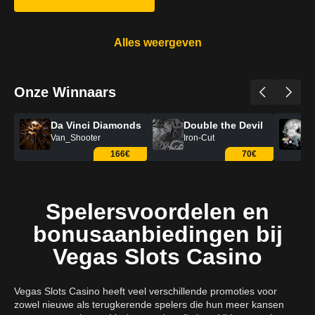
Alles weergeven
Onze Winnaars
Da Vinci Diamonds
Double the Devil
7
Van_Shooter
Iron-Cut
R
166€
70€
Spelersvoordelen en
bonusaanbiedingen bij
Vegas Slots Casino
Vegas Slots Casino heeft veel verschillende promoties voor
zowel nieuwe als terugkerende spelers die hun meer kansen