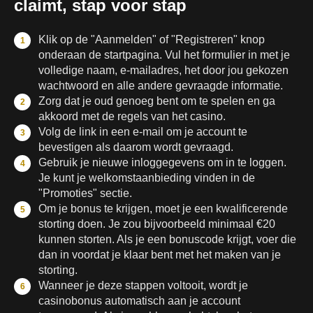
claimt, stap voor stap
Klik op de "Aanmelden" of "Registreren" knop
onderaan de startpagina. Vul het formulier in met je
volledige naam, e-mailadres, het door jou gekozen
wachtwoord en alle andere gevraagde informatie.
Zorg dat je oud genoeg bent om te spelen en ga
akkoord met de regels van het casino.
Volg de link in een e-mail om je account te
bevestigen als daarom wordt gevraagd.
Gebruik je nieuwe inloggegevens om in te loggen.
Je kunt je welkomstaanbieding vinden in de
"Promoties" sectie.
Om je bonus te krijgen, moet je een kwalificerende
storting doen. Je zou bijvoorbeeld minimaal €20
kunnen storten. Als je een bonuscode krijgt, voer die
dan in voordat je klaar bent met het maken van je
storting.
Wanneer je deze stappen voltooit, wordt je
casinobonus automatisch aan je account