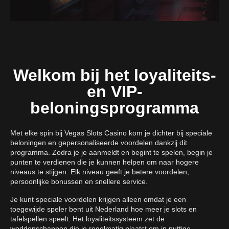
Welkom bij het loyaliteits-
en VIP-
beloningsprogramma
Met elke spin bij Vegas Slots Casino kom je dichter bij speciale
beloningen en gepersonaliseerde voordelen dankzij dit
programma. Zodra je je aanmeldt en begint te spelen, begin je
punten te verdienen die je kunnen helpen om naar hogere
niveaus te stijgen. Elk niveau geeft je betere voordelen,
persoonlijke bonussen en snellere service.
Je kunt speciale voordelen krijgen alleen omdat je een
toegewijde speler bent uit Nederland hoe meer je slots en
tafelspellen speelt. Het loyaliteitssysteem zet de
weddenschappen die je regelmatig plaatst om in nuttige