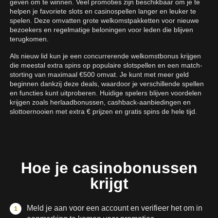
geven om te winnen. Veel promoties zijn beschikbaar om je te
helpen je favoriete slots en casinospellen langer en leuker te
spelen. Deze omvatten grote welkomstpakketten voor nieuwe
bezoekers en regelmatige beloningen voor leden die blijven
terugkomen.
Als nieuw lid kun je een concurrerende welkomstbonus krijgen
die meestal extra spins op populaire slotspellen en een match-
storting van maximaal €500 omvat. Je kunt met meer geld
beginnen dankzij deze deals, waardoor je verschillende spellen
en functies kunt uitproberen. Huidige spelers blijven voordelen
krijgen zoals herlaadbonussen, cashback-aanbiedingen en
slottoernooien met extra € prijzen en gratis spins de hele tijd.
Hoe je casinobonussen
krijgt
Meld je aan voor een account en verifieer het om in