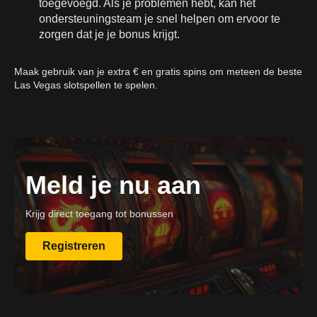
toegevoegd. Als je problemen hebt, kan het
ondersteuningsteam je snel helpen om ervoor te
zorgen dat je je bonus krijgt.
Maak gebruik van je extra € en gratis spins om meteen de beste
Las Vegas slotspellen te spelen.
Meld je nu aan
Krijg direct toegang tot bonussen
Registreren