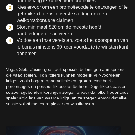
aanmerking te komen voor promoties.
Kies ervoor om een promotiecode te ontvangen of te
gebruiken tijdens je eerste storting om een
welkomstbonus te claimen.
Stort minimaal €20 om de meeste hoofd
aanbiedingen te activeren.
Voldoe aan inzetvereisten, zoals het doorspelen van
je bonus minstens 30 keer voordat je je winsten kunt
opnemen.
Vegas Slots Casino geeft ook speciale beloningen aan spelers
die vaak spelen. High rollers kunnen mogelijk VIP-voordelen
krijgen zoals hogere opnamelimieten, grotere cashback-
percentages en persoonlijk accountbeheer. Dagelijkse deals en
seizoensgebonden kortingen zorgen ervoor dat elke Nederlands
speler altijd iets van waarde krijgt, en ze zorgen ervoor dat elke
sessie vol zit met extra plezier en winstkansen.