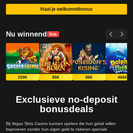
Haal je welkomstbonus
Nu winnend
259€
85€
86€
466€
Exclusieve no-deposit
bonusdeals
Bij Vegas Slots Casino kunnen spelers die hun geluk willen
beproeven zonder hun eigen geld te riskeren speciale