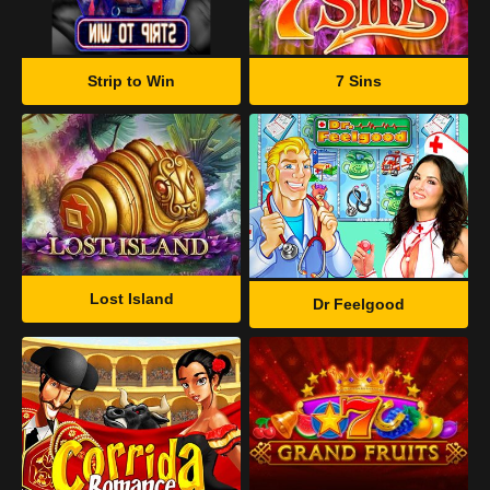
Mystic Dreams
7 Sins
Lost Island
Dr Feelgood