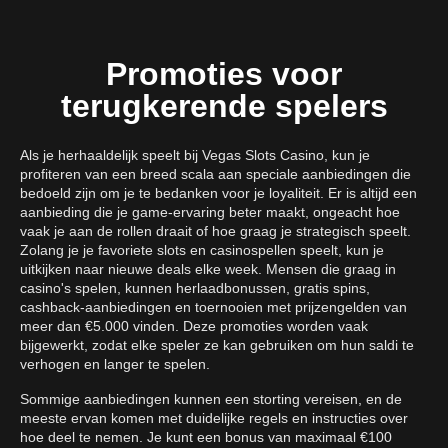
Promoties voor
terugkerende spelers
Als je herhaaldelijk speelt bij Vegas Slots Casino, kun je
profiteren van een breed scala aan speciale aanbiedingen die
bedoeld zijn om je te bedanken voor je loyaliteit. Er is altijd een
aanbieding die je game-ervaring beter maakt, ongeacht hoe
vaak je aan de rollen draait of hoe graag je strategisch speelt.
Zolang je je favoriete slots en casinospellen speelt, kun je
uitkijken naar nieuwe deals elke week. Mensen die graag in
casino's spelen, kunnen herlaadbonussen, gratis spins,
cashback-aanbiedingen en toernooien met prijzengelden van
meer dan €5.000 vinden. Deze promoties worden vaak
bijgewerkt, zodat elke speler ze kan gebruiken om hun saldi te
verhogen en langer te spelen.
Sommige aanbiedingen kunnen een storting vereisen, en de
meeste ervan komen met duidelijke regels en instructies over
hoe deel te nemen. Je kunt een bonus van maximaal €100