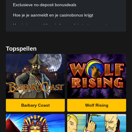
Exclusieve no-deposit bonusdeals
Hoe je je aanmeldt en je casinobonus krijgt
Hoe je je aanmeldt en je bonus claimt, stap voor stap
Promoties voor terugkerende spelers
Cashback-aanbiedingen
Topspellen
Welkom bij het loyaliteits- en VIP-beloningsprogramma
Snelle geaccepteerde stortingsmethoden
Het is eenvoudig om geld op te nemen bij Vegas Slots
Casino, en er zijn geen limieten op hoeveel je kunt
opnemen
Slotspel en bonuscompatibiliteit op mobiele apparaten
Barbary Coast
Wolf Rising
Bonusoverzicht voor Vegas Slots Casino