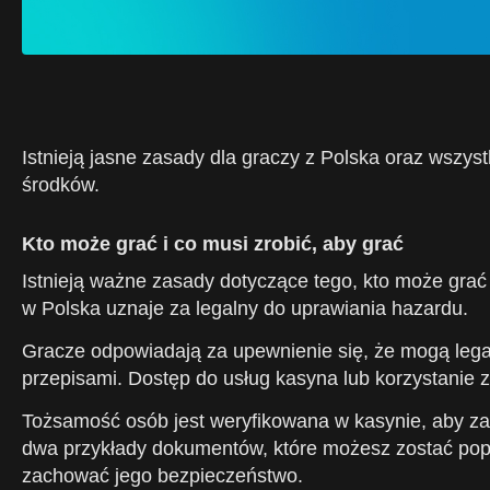
Istnieją jasne zasady dla graczy z Polska oraz wszys
środków.
Kto może grać i co musi zrobić, aby grać
Istnieją ważne zasady dotyczące tego, kto może grać
w Polska uznaje za legalny do uprawiania hazardu.
Gracze odpowiadają za upewnienie się, że mogą legaln
przepisami. Dostęp do usług kasyna lub korzystanie z
Tożsamość osób jest weryfikowana w kasynie, aby z
dwa przykłady dokumentów, które możesz zostać popros
zachować jego bezpieczeństwo.