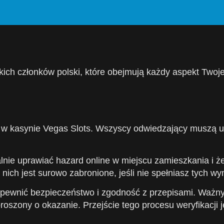
tkich członków polski, które obejmują każdy aspekt Twoj
 w kasynie Vegas Slots. Wszyscy odwiedzający muszą upe
ie uprawiać hazard online w miejscu zamieszkania i że i
 nich jest surowo zabronione, jeśli nie spełniasz tych
apewnić bezpieczeństwo i zgodność z przepisami. Ważny
zony o okazanie. Przejście tego procesu weryfikacji je