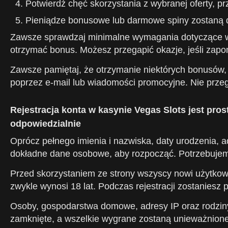
Potwierdź chęć skorzystania z wybranej oferty, p
Pieniądze bonusowe lub darmowe spiny zostaną d
Zawsze sprawdzaj minimalne wymagania dotyczące wpła
otrzymać bonus. Możesz przegapić okazje, jeśli zapo
Zawsze pamiętaj, że otrzymanie niektórych bonusów,
poprzez e-mail lub wiadomości promocyjne. Nie przega
Rejestracja konta w kasynie Vegas Slots jest pro
odpowiedzialnie
Oprócz pełnego imienia i nazwiska, daty urodzenia, 
dokładne dane osobowe, aby rozpocząć. Potrzebujemy
Przed skorzystaniem ze strony wszyscy nowi użytkowni
zwykle wynosi 18 lat. Podczas rejestracji zostaniesz
Osoby, gospodarstwa domowe, adresy IP oraz rodziny 
zamknięte, a wszelkie wygrane zostaną unieważnione