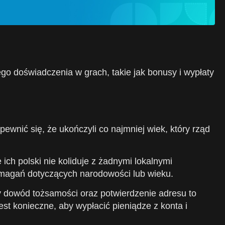
ego doświadczenia w grach, takie jak bonusy i wypłaty
wnić się, że ukończyli co najmniej wiek, który rząd
ch polski nie koliduje z żadnymi lokalnymi
 wymagań dotyczących narodowości lub wieku.
 dowód tożsamości oraz potwierdzenie adresu to
st konieczne, aby wypłacić pieniądze z konta i