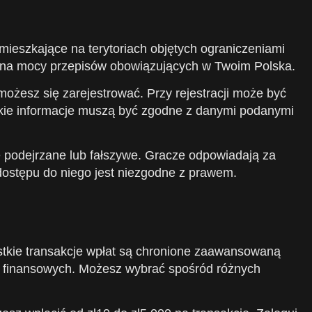
mieszkające na terytoriach objętych ograniczeniami
ego na mocy przepisów obowiązujących w Twoim Polska.
ożesz się zarejestrować. Przy rejestracji może być
tkie informacje muszą być zgodne z danymi podanymi
 podejrzane lub fałszywe. Gracze odpowiadają za
dostępu do niego jest niezgodne z prawem.
zystkie transakcje wpłat są chronione zaawansowaną
h finansowych. Możesz wybrać spośród różnych