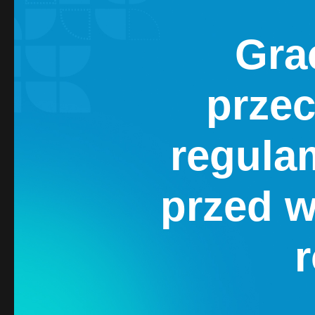
Gra
przec
regula
przed 