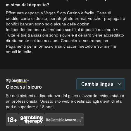
minimo del deposito?
Effettuare depositi a Vegas Slots Casino è facile. Carte di
credito, carte di debito, portafogli elettronici, voucher prepagati e
bonifici bancari sono solo alcune delle opzioni.
Indipendentemente dal metodo scelto, il deposito minimo è €.
Tutte le tue transazioni sono sicure e il denaro viene accreditato
direttamente sul tuo account. Consulta la nostra pagina
Pagamenti per informazioni su ciascun metodo e sui minimi
attuali in Italia.
Cambia lingua
Gioca sul sicuro
Se noti sintomi di dipendenza dal gioco d'azzardo, chiedi aiuto a
un professionista. Questo sito web è destinato agli utenti di età
pari o superiore a 18 anni.