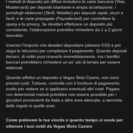
I metodi di deposito più diffusi includono le carte bancarie (Visa,
Mastercard) per depositi istantanei e ampia accettazione; i
portafogli elettronici (Skrill, Neteller) per depositi rapidi, sicuri e
facili; e le carte prepagate (Paysafecard) per controllare la
spesa e la privacy. Se desideri effettuare un deposito più
consistente, l'elaborazione potrebbe richiedere da 1 a 2 giorni
lavorativi.
Inserisci l'importo che desideri depositare (almeno €10) e poi
segui le istruzioni per completare il pagamento. Quando depositi
denaro, di solito puoi riceverlo immediatamente, ma i bonifici
bancari potrebbero richiedere un po' più di tempo per essere
elaborati.
Quando effettui un deposito a Vegas Slots Casino, non sono
previsti costi. Tuttavia, controlla con il fornitore di pagamento
scelto per vedere se si applicano eventuali altri costi. Pagare
con determinati metodi potrebbe non essere possibile per i
giocatori provenienti da Italia e altre aree elencate, a seconda
delle regole in quelle aree.
Come prelevare le tue vincite e quanto tempo ci vuole per
ottenere i tuoi soldi da Vegas Slots Casino