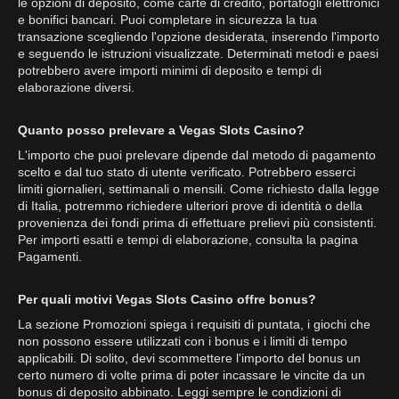
le opzioni di deposito, come carte di credito, portafogli elettronici
e bonifici bancari. Puoi completare in sicurezza la tua
transazione scegliendo l'opzione desiderata, inserendo l'importo
e seguendo le istruzioni visualizzate. Determinati metodi e paesi
potrebbero avere importi minimi di deposito e tempi di
elaborazione diversi.
Quanto posso prelevare a Vegas Slots Casino?
L'importo che puoi prelevare dipende dal metodo di pagamento
scelto e dal tuo stato di utente verificato. Potrebbero esserci
limiti giornalieri, settimanali o mensili. Come richiesto dalla legge
di Italia, potremmo richiedere ulteriori prove di identità o della
provenienza dei fondi prima di effettuare prelievi più consistenti.
Per importi esatti e tempi di elaborazione, consulta la pagina
Pagamenti.
Per quali motivi Vegas Slots Casino offre bonus?
La sezione Promozioni spiega i requisiti di puntata, i giochi che
non possono essere utilizzati con i bonus e i limiti di tempo
applicabili. Di solito, devi scommettere l'importo del bonus un
certo numero di volte prima di poter incassare le vincite da un
bonus di deposito abbinato. Leggi sempre le condizioni di