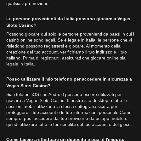
qualsiasi promozione.
Le persone provenienti da Italia possono giocare a Vegas
Slots Casino?
Possono giocare qui solo le persone provenienti da paesi in cui i
casinò online sono legali. Se è legale in Italia, le persone che vi
risiedono possono registrarsi e giocare. Al momento della
creazione del tuo account, verifichiamo il tuo indirizzo e il tuo
italiano. Prima di registrarti, assicurati che giocare online sia
legale in Italia.
Posso utilizzare il mio telefono per accedere in sicurezza a
Vegas Slots Casino?
Sia i telefoni iOS che Android possono essere utilizzati per
giocare a Vegas Slots Casino. Il nostro sito desktop e tutte le
sessioni mobili utilizzano la stessa crittografia sicura per
proteggere il tuo account e le tue informazioni personali. Come
sempre, puoi accedere dal tuo browser o da un'app mobile e
quindi utilizzare tutte le funzionalità del tuo account e del gioco.
Come faccio a effettuare un deposito e qual è l'importo