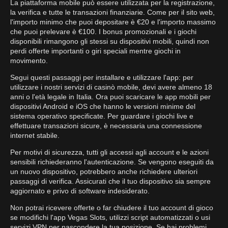
La piattaforma mobile può essere utilizzata per la registrazione,
la verifica e tutte le transazioni finanziarie. Come per il sito web,
l'importo minimo che puoi depositare è €20 e l'importo massimo
che puoi prelevare è €100. I bonus promozionali e i giochi
disponibili rimangono gli stessi su dispositivi mobili, quindi non
perdi offerte importanti o giri speciali mentre giochi in
movimento.
Segui questi passaggi per installare e utilizzare l'app: per
utilizzare i nostri servizi di casinò mobile, devi avere almeno 18
anni o l'età legale in Italia. Ora puoi scaricare le app mobili per
dispositivi Android e iOS che hanno le versioni minime del
sistema operativo specificate. Per guardare i giochi live e
effettuare transazioni sicure, è necessaria una connessione
internet stabile.
Per motivi di sicurezza, tutti gli accessi agli account e le azioni
sensibili richiederanno l'autenticazione. Se vengono eseguiti da
un nuovo dispositivo, potrebbero anche richiedere ulteriori
passaggi di verifica. Assicurati che il tuo dispositivo sia sempre
aggiornato e privo di software indesiderato.
Non potrai ricevere offerte o far chiudere il tuo account di gioco
se modifichi l'app Vegas Slots, utilizzi script automatizzati o usi
servizi VPN per nascondere la tua posizione. Se hai problemi