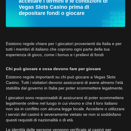
accettare i termini e le condizioni di
Vegas Slots Casino prima di
depositare fondi o giocare
Esistono regole chiare per i giocatori provenienti da Italia e per
tutti i membri di italiano che coprono ogni parte della tua
esperienza di gioco, come i bonus e i prelievi di fondi.
Chi può giocare e cosa devono fare per giocare
Esistono regole importanti su chi può giocare a Vegas Slots
Casino. Tutti i visitatori devono assicurarsi di avere almeno l'età
stabilita dal governo in Italia per poter scommettere legalmente.
I giocatori sono responsabili di assicurarsi di poter scommettere
legalmente online nel luogo in cui vivono e che il loro italiano
non sia in conflitto con alcuna legge locale. Accedere o utilizzare
i servizi del casinò è severamente vietato se non si soddisfano
questi requisiti di nazionalità o di età.
Le identità delle persone vengono verificate al casinò per