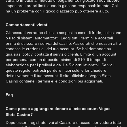
variano in base al metodo di pagamento. I giocatori dovrebbero
impostare i propri limiti quando giocano responsabilmente. Chi
ha un problema con il gioco d'azzardo può ottenere aiuto.
Comportamenti vietati
Gli account verranno chiusi o sospesi in caso di frode, collusione
o uso di sistemi automatizzati. Leggi tutti i termini e accettali
prima di utilizzare i servizi del casinò. Assicurati che nessun altro
conosca le credenziali del tuo account. Se hai domande su
qualsiasi policy, contatta il servizio clienti. Limite di un account
per persona, con un deposito minimo di $10. Il tempo di
elaborazione per i prelievi è da 1 a 5 giorni lavorativi. Se violi
queste regole, potresti perdere i tuoi soldi e far chiudere
definitivamente il tuo account. Il sito ufficiale di Vegas Slots
Casino contiene i termini e le condizioni più aggiornati.
Faq
Come posso aggiungere denaro al mio account Vegas
Slots Casino?
Dopo esserti registrato, vai al Cassiere e accedi per vedere tutte