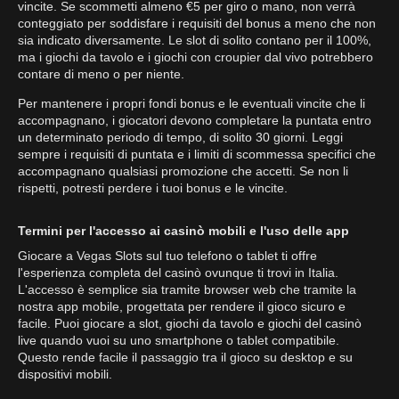
vincite. Se scommetti almeno €5 per giro o mano, non verrà
conteggiato per soddisfare i requisiti del bonus a meno che non
sia indicato diversamente. Le slot di solito contano per il 100%,
ma i giochi da tavolo e i giochi con croupier dal vivo potrebbero
contare di meno o per niente.
Per mantenere i propri fondi bonus e le eventuali vincite che li
accompagnano, i giocatori devono completare la puntata entro
un determinato periodo di tempo, di solito 30 giorni. Leggi
sempre i requisiti di puntata e i limiti di scommessa specifici che
accompagnano qualsiasi promozione che accetti. Se non li
rispetti, potresti perdere i tuoi bonus e le vincite.
Termini per l'accesso ai casinò mobili e l'uso delle app
Giocare a Vegas Slots sul tuo telefono o tablet ti offre
l'esperienza completa del casinò ovunque ti trovi in Italia.
L'accesso è semplice sia tramite browser web che tramite la
nostra app mobile, progettata per rendere il gioco sicuro e
facile. Puoi giocare a slot, giochi da tavolo e giochi del casinò
live quando vuoi su uno smartphone o tablet compatibile.
Questo rende facile il passaggio tra il gioco su desktop e su
dispositivi mobili.