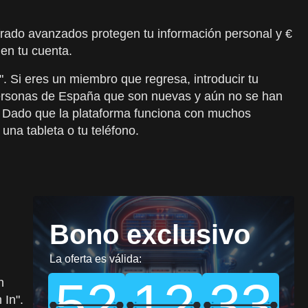
frado avanzados protegen tu información personal y €
 en tu cuenta.
n". Si eres un miembro que regresa, introducir tu
s personas de España que son nuevas y aún no se han
n. Dado que la plataforma funciona con muchos
una tableta o tu teléfono.
Bono exclusivo
La oferta es válida:
52
12
30
n
 In".