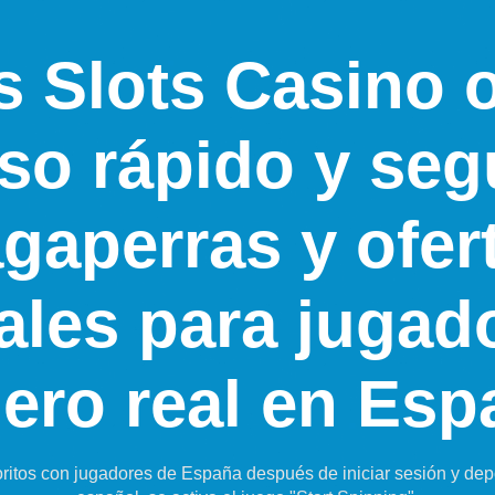
 Slots Casino 
so rápido y seg
agaperras y ofer
ales para jugad
nero real en Esp
oritos con jugadores de España después de iniciar sesión y dep