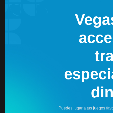
Vegas
acce
tr
especi
di
Puedes jugar a tus juegos fav