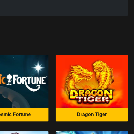
smic Fortune
Dragon Tiger