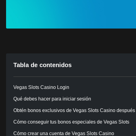
Tabla de contenidos
Vegas Slots Casino Login
Qué debes hacer para iniciar sesión
Obtén bonos exclusivos de Vegas Slots Casino después d
Cómo conseguir tus bonos especiales de Vegas Slots
Cómo crear una cuenta de Vegas Slots Casino