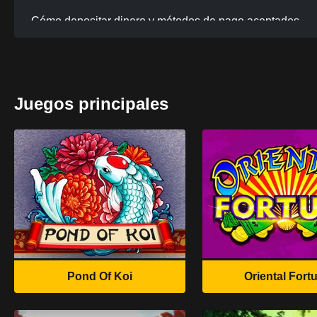
Cómo depositar dinero y métodos de pago aceptados
Métodos de depósito aceptados
Retiros en Vegas Slots Casino
Juegos principales
Iniciar sesión con tu teléfono y jugar a Vegas Slots sobr
Cómo iniciar sesión en Vegas Slots Casino
Pond Of Koi
Oriental Fort