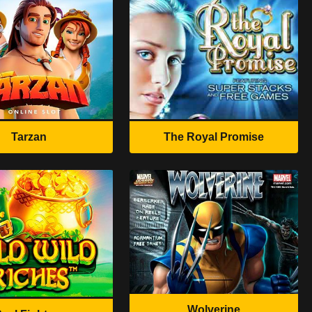
Tarzan
The Royal Promise
Wolverine