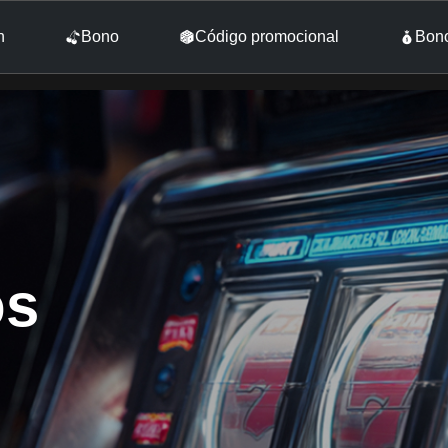
n
Bono
Código promocional
Bono
os