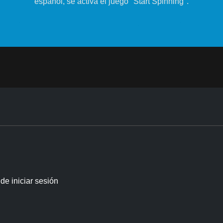
español, se activa el juego "Start Spinning".
e iniciar sesión