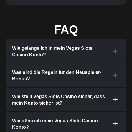
FAQ
Wie gelange ich in mein Vegas Slots
Casino Konto?
Was sind die Regeln für den Neuspieler-
Bonus?
Wie stellt Vegas Slots Casino sicher, dass
mein Konto sicher ist?
Wie öffne ich mein Vegas Slots Casino
Konto?