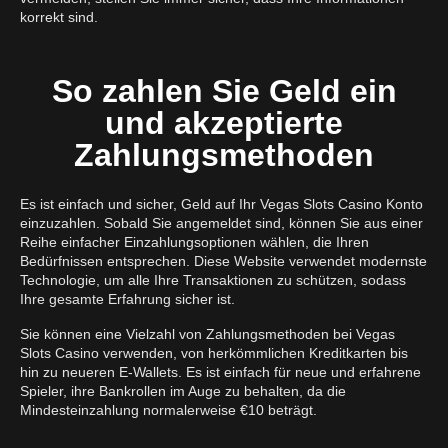
korrekt sind.
So zahlen Sie Geld ein
und akzeptierte
Zahlungsmethoden
Es ist einfach und sicher, Geld auf Ihr Vegas Slots Casino Konto
einzuzahlen. Sobald Sie angemeldet sind, können Sie aus einer
Reihe einfacher Einzahlungsoptionen wählen, die Ihren
Bedürfnissen entsprechen. Diese Website verwendet modernste
Technologie, um alle Ihre Transaktionen zu schützen, sodass
Ihre gesamte Erfahrung sicher ist.
Sie können eine Vielzahl von Zahlungsmethoden bei Vegas
Slots Casino verwenden, von herkömmlichen Kreditkarten bis
hin zu neueren E-Wallets. Es ist einfach für neue und erfahrene
Spieler, ihre Bankrollen im Auge zu behalten, da die
Mindesteinzahlung normalerweise €10 beträgt.