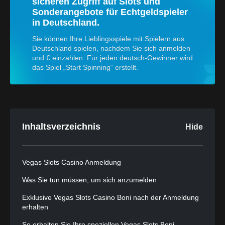
sicheren Zugriff auf Slots und
Sonderangebote für Echtgeldspieler
in Deutschland.
Sie können Ihre Lieblingsspiele mit Spielern aus
Deutschland spielen, nachdem Sie sich anmelden
und € einzahlen. Für jeden deutsch-Gewinner wird
das Spiel „Start Spinning“ erstellt.
Inhaltsverzeichnis
Hide
Vegas Slots Casino Anmeldung
Was Sie tun müssen, um sich anzumelden
Exklusive Vegas Slots Casino Boni nach der Anmeldung
erhalten
So erhalten Sie Ihre speziellen Vegas Slots Boni