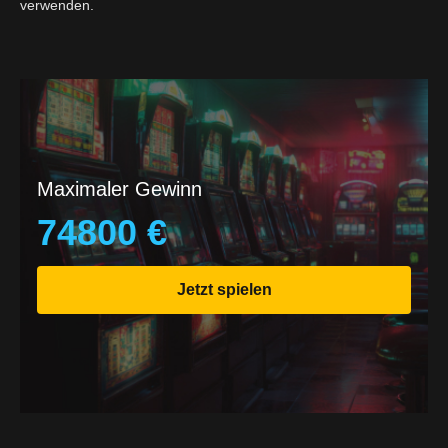
verwenden.
Maximaler Gewinn
74800 €
Jetzt spielen