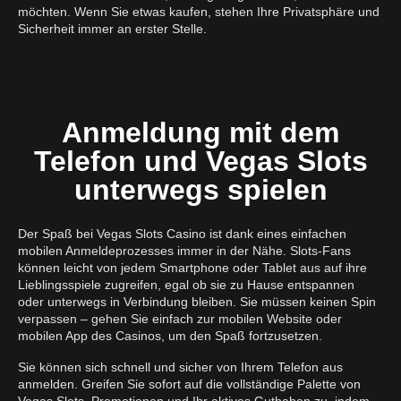
möchten. Wenn Sie etwas kaufen, stehen Ihre Privatsphäre und
Sicherheit immer an erster Stelle.
Anmeldung mit dem
Telefon und Vegas Slots
unterwegs spielen
Der Spaß bei Vegas Slots Casino ist dank eines einfachen
mobilen Anmeldeprozesses immer in der Nähe. Slots-Fans
können leicht von jedem Smartphone oder Tablet aus auf ihre
Lieblingsspiele zugreifen, egal ob sie zu Hause entspannen
oder unterwegs in Verbindung bleiben. Sie müssen keinen Spin
verpassen – gehen Sie einfach zur mobilen Website oder
mobilen App des Casinos, um den Spaß fortzusetzen.
Sie können sich schnell und sicher von Ihrem Telefon aus
anmelden. Greifen Sie sofort auf die vollständige Palette von