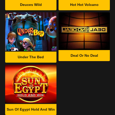
Deuces Wild
Hot Hot Volcano
What On Earth
Under The Bed
Sun Of Egypt Hold And Win