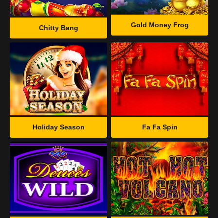
Gold Money Frog
Chitty Bang
Holiday Season
Fa Fa Spin