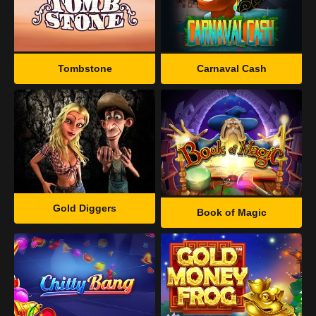
Tombstone
Carnaval Cash
Gold Diggers
Book of Magic