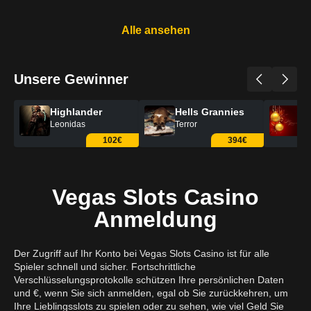
Alle ansehen
Unsere Gewinner
Highlander
Hells Grannies
Ja
Leonidas
Terror
Wi
102€
394€
Vegas Slots Casino
Anmeldung
Der Zugriff auf Ihr Konto bei Vegas Slots Casino ist für alle
Spieler schnell und sicher. Fortschrittliche
Verschlüsselungsprotokolle schützen Ihre persönlichen Daten
und €, wenn Sie sich anmelden, egal ob Sie zurückkehren, um
Ihre Lieblingsslots zu spielen oder zu sehen, wie viel Geld Sie