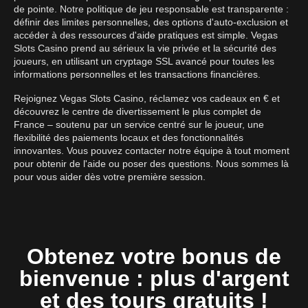
de pointe. Notre politique de jeu responsable est transparente :
définir des limites personnelles, des options d'auto-exclusion et
accéder à des ressources d'aide pratiques est simple. Vegas
Slots Casino prend au sérieux la vie privée et la sécurité des
joueurs, en utilisant un cryptage SSL avancé pour toutes les
informations personnelles et les transactions financières.
Rejoignez Vegas Slots Casino, réclamez vos cadeaux en € et
découvrez le centre de divertissement le plus complet de
France – soutenu par un service centré sur le joueur, une
flexibilité des paiements locaux et des fonctionnalités
innovantes. Vous pouvez contacter notre équipe à tout moment
pour obtenir de l'aide ou poser des questions. Nous sommes là
pour vous aider dès votre première session.
Obtenez votre bonus de
bienvenue : plus d'argent
et des tours gratuits !