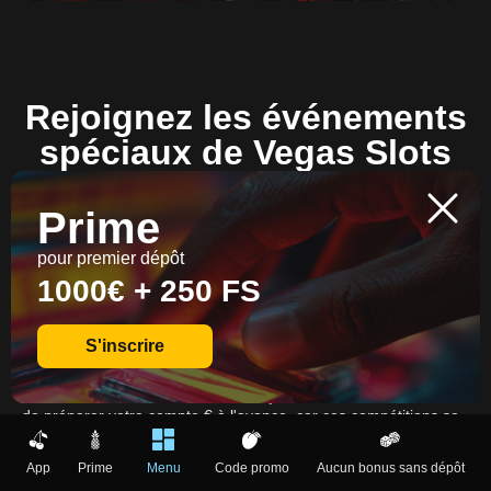
Rejoignez les événements
spéciaux de Vegas Slots
Casino : gagnez gros
avec les festivités France
Prime
!
pour premier dépôt
1000€ + 250 FS
Plongez dans nos festivités France exclusives en participant à
une série de tournois et de défis à durée limitée. Découvrez
S'inscrire
l'excitation de nos rouleaux d'événement personnalisés et de
nos promotions uniques soigneusement conçues pour les
joueurs célébrant leur héritage français. Nous recommandons
de préparer votre compte € à l'avance, car ces compétitions se
remplissent rapidement et offrent des gains importants aux
participants habiles.
App
Prime
Menu
Code promo
Aucun bonus sans dépôt
Chaque événement de cette série de célébrations comporte des