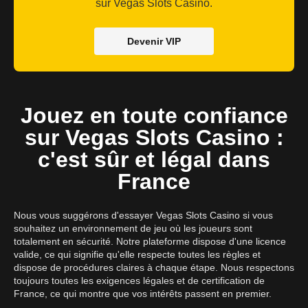
Devenir VIP
Jouez en toute confiance
sur Vegas Slots Casino :
c'est sûr et légal dans
France
Nous vous suggérons d'essayer Vegas Slots Casino si vous
souhaitez un environnement de jeu où les joueurs sont
totalement en sécurité. Notre plateforme dispose d'une licence
valide, ce qui signifie qu'elle respecte toutes les règles et
dispose de procédures claires à chaque étape. Nous respectons
toujours toutes les exigences légales et de certification de
France, ce qui montre que vos intérêts passent en premier.