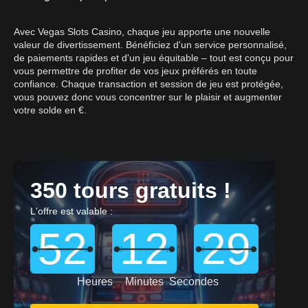
Avec Vegas Slots Casino, chaque jeu apporte une nouvelle
valeur de divertissement. Bénéficiez d'un service personnalisé,
de paiements rapides et d'un jeu équitable – tout est conçu pour
vous permettre de profiter de vos jeux préférés en toute
confiance. Chaque transaction et session de jeu est protégée,
vous pouvez donc vous concentrer sur le plaisir et augmenter
votre solde en €.
350 tours gratuits !
L'offre est valable :
52
12
28
Heures
Minutes
Secondes