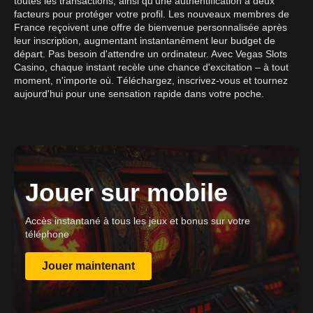
facteurs pour protéger votre profil. Les nouveaux membres de
France reçoivent une offre de bienvenue personnalisée après
leur inscription, augmentant instantanément leur budget de
départ. Pas besoin d'attendre un ordinateur. Avec Vegas Slots
Casino, chaque instant recèle une chance d'excitation – à tout
moment, n'importe où. Téléchargez, inscrivez-vous et tournez
aujourd'hui pour une sensation rapide dans votre poche.
Jouer sur mobile
Accès instantané à tous les jeux et bonus sur votre
téléphone
Jouer maintenant