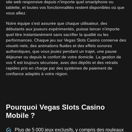
site web responsive depuis n'importe quel smartphone ou
tablette, et toutes vos fonctionnalités restent disponibles où que
vous alliez.
Notre équipe s'est assurée que chaque utilisateur, des
débutants aux joueurs expérimentés, puisse lancer n'importe
quel titre instantanément sans sacrifier la qualité ou les
performances. Chaque jeu sur Vegas Slots Casino conserve des
visuels nets, des animations fluides et des effets sonores
authentiques, que vous jouiez pendant un trajet, une pause
déjeuner ou depuis le confort de votre domicile. La gestion de
vos € est toujours sécurisée, avec des dépôts et des retraits
rapides pris en charge par des systèmes de paiement de
confiance adaptés à votre région.
Pourquoi Vegas Slots Casino
Mobile ?
Plus de 5 000 jeux exclusifs, y compris des rouleaux