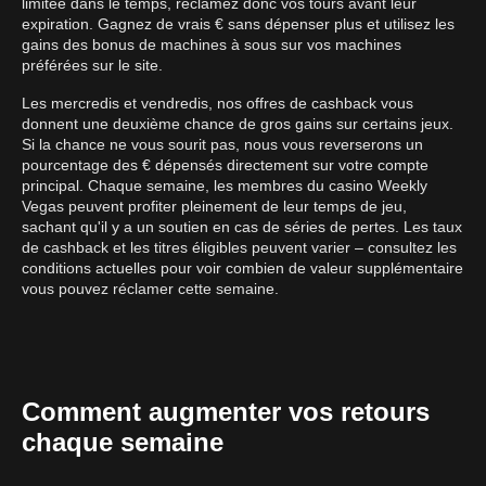
expiration. Gagnez de vrais € sans dépenser plus et utilisez les
gains des bonus de machines à sous sur vos machines
préférées sur le site.
Les mercredis et vendredis, nos offres de cashback vous
donnent une deuxième chance de gros gains sur certains jeux.
Si la chance ne vous sourit pas, nous vous reverserons un
pourcentage des € dépensés directement sur votre compte
principal. Chaque semaine, les membres du casino Weekly
Vegas peuvent profiter pleinement de leur temps de jeu,
sachant qu'il y a un soutien en cas de séries de pertes. Les taux
de cashback et les titres éligibles peuvent varier – consultez les
conditions actuelles pour voir combien de valeur supplémentaire
vous pouvez réclamer cette semaine.
Comment augmenter vos retours
chaque semaine