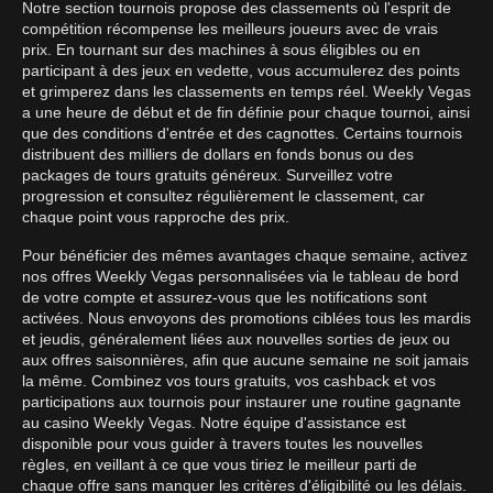
Notre section tournois propose des classements où l'esprit de
compétition récompense les meilleurs joueurs avec de vrais
prix. En tournant sur des machines à sous éligibles ou en
participant à des jeux en vedette, vous accumulerez des points
et grimperez dans les classements en temps réel. Weekly Vegas
a une heure de début et de fin définie pour chaque tournoi, ainsi
que des conditions d'entrée et des cagnottes. Certains tournois
distribuent des milliers de dollars en fonds bonus ou des
packages de tours gratuits généreux. Surveillez votre
progression et consultez régulièrement le classement, car
chaque point vous rapproche des prix.
Pour bénéficier des mêmes avantages chaque semaine, activez
nos offres Weekly Vegas personnalisées via le tableau de bord
de votre compte et assurez-vous que les notifications sont
activées. Nous envoyons des promotions ciblées tous les mardis
et jeudis, généralement liées aux nouvelles sorties de jeux ou
aux offres saisonnières, afin que aucune semaine ne soit jamais
la même. Combinez vos tours gratuits, vos cashback et vos
participations aux tournois pour instaurer une routine gagnante
au casino Weekly Vegas. Notre équipe d'assistance est
disponible pour vous guider à travers toutes les nouvelles
règles, en veillant à ce que vous tiriez le meilleur parti de
chaque offre sans manquer les critères d'éligibilité ou les délais.