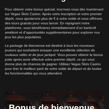
Pour obtenir votre bonus spécial, inscrivez-vous dès maintenant
sur Vegas Slots Casino. Après votre inscription et votre premier
dépôt, nous ajouterons plus de € à votre solde et vous offrirons
des tours gratuits pour vous lancer. En rejoignant notre
plateforme, vous bénéficierez immédiatement d'un bankroll
amélioré et d'opportunités supplémentaires pour explorer nos
jeux les plus populaires.
Le package de bienvenue est destiné à tous les nouveaux
joueurs qui souhaitent essayer une excellente sélection de
rouleaux vidéo et de jeux jackpot. Vous pouvez obtenir le bonus
juste après avoir effectué votre premier dépôt, ce qui vous
donne plus de chances de gagner. Utilisez Vegas Slots Casino
pour tirer le meilleur parti de votre solde de départ et de toutes
les fonctionnalités qui vous attendent.
Bonus de bienvenue