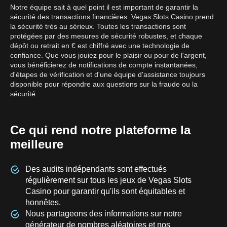
Notre équipe sait à quel point il est important de garantir la
sécurité des transactions financières. Vegas Slots Casino prend
la sécurité très au sérieux. Toutes les transactions sont
protégées par des mesures de sécurité robustes, et chaque
dépôt ou retrait en € est chiffré avec une technologie de
confiance. Que vous jouiez pour le plaisir ou pour de l'argent,
vous bénéficierez de notifications de compte instantanées,
d'étapes de vérification et d'une équipe d'assistance toujours
disponible pour répondre aux questions sur la fraude ou la
sécurité.
Ce qui rend notre plateforme la
meilleure
Des audits indépendants sont effectués
régulièrement sur tous les jeux de Vegas Slots
Casino pour garantir qu'ils sont équitables et
honnêtes.
Nous partageons des informations sur notre
générateur de nombres aléatoires et nos