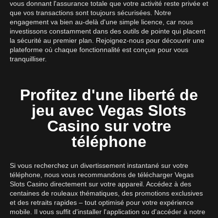
vous donnant l'assurance totale que votre activité reste privée et
que vos transactions sont toujours sécurisées. Notre
engagement va bien au-delà d'une simple licence, car nous
investissons constamment dans des outils de pointe qui placent
la sécurité au premier plan. Rejoignez-nous pour découvrir une
plateforme où chaque fonctionnalité est conçue pour vous
tranquilliser.
Profitez d'une liberté de
jeu avec Vegas Slots
Casino sur votre
téléphone
Si vous recherchez un divertissement instantané sur votre
téléphone, nous vous recommandons de télécharger Vegas
Slots Casino directement sur votre appareil. Accédez à des
centaines de rouleaux thématiques, des promotions exclusives
et des retraits rapides – tout optimisé pour votre expérience
mobile. Il vous suffit d'installer l'application ou d'accéder à notre