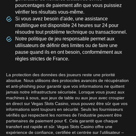
pourcentages de paiement afin que vous puissiez
vérifier les résultats vous-même.
Si vous avez besoin d'aide, une assistance
multilingue est disponible 24 heures sur 24 pour
résoudre tout problème technique ou transactionnel.
Notre politique de jeu responsable permet aux
utilisateurs de définir des limites ou de faire une
pause quand ils en ont besoin, conformément aux
règles strictes de France.
La protection des données des joueurs reste une priorité
absolue. Nous utilisons des protocoles avancés de récupération
et anti-phishing pour garantir que vos informations ne quittent
jamais notre infrastructure sécurisée. Lorsque vous jouez aux
machines à sous, aux jeux de table ou aux jeux avec croupier
en direct sur Vegas Slots Casino, vous pouvez être sûr que vos
informations sont toujours en sécurité. Seuls les fournisseurs
vérifiés qui respectent les normes de l'industrie peuvent être
partenaires de paiement pour €. Cela garantit que chaque
transfert est rapide et sûr. Vegas Slots Casino offre une
expérience de confiance, certifiée et centrée sur l'utilisateur –