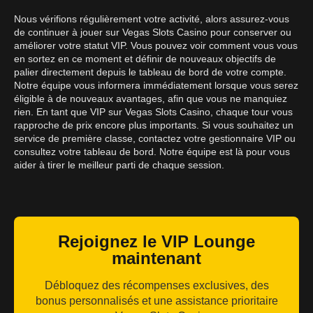
Nous vérifions régulièrement votre activité, alors assurez-vous
de continuer à jouer sur Vegas Slots Casino pour conserver ou
améliorer votre statut VIP. Vous pouvez voir comment vous vous
en sortez en ce moment et définir de nouveaux objectifs de
palier directement depuis le tableau de bord de votre compte.
Notre équipe vous informera immédiatement lorsque vous serez
éligible à de nouveaux avantages, afin que vous ne manquiez
rien. En tant que VIP sur Vegas Slots Casino, chaque tour vous
rapproche de prix encore plus importants. Si vous souhaitez un
service de première classe, contactez votre gestionnaire VIP ou
consultez votre tableau de bord. Notre équipe est là pour vous
aider à tirer le meilleur parti de chaque session.
Rejoignez le VIP Lounge
maintenant
Débloquez des récompenses exclusives, des
bonus personnalisés et une assistance prioritaire
sur Vegas Slots Casino.