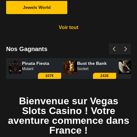
Totem Towers
Voir tout
Nos Gagnants
Pinata Fiesta
Bust the Bank
Ir
Mutant
Socket
Al
107€
243€
Bienvenue sur Vegas
Slots Casino ! Votre
aventure commence dans
France !