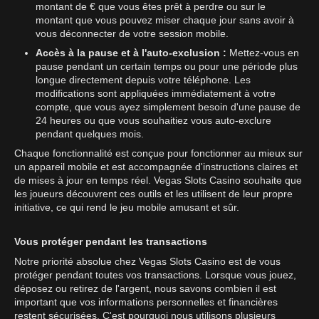
montant de € que vous êtes prêt à perdre ou sur le
montant que vous pouvez miser chaque jour sans avoir à
vous déconnecter de votre session mobile.
Accès à la pause et à l'auto-exclusion :
Mettez-vous en
pause pendant un certain temps ou pour une période plus
longue directement depuis votre téléphone. Les
modifications sont appliquées immédiatement à votre
compte, que vous ayez simplement besoin d'une pause de
24 heures ou que vous souhaitiez vous auto-exclure
pendant quelques mois.
Chaque fonctionnalité est conçue pour fonctionner au mieux sur
un appareil mobile et est accompagnée d'instructions claires et
de mises à jour en temps réel. Vegas Slots Casino souhaite que
les joueurs découvrent ces outils et les utilisent de leur propre
initiative, ce qui rend le jeu mobile amusant et sûr.
Vous protéger pendant les transactions
Notre priorité absolue chez Vegas Slots Casino est de vous
protéger pendant toutes vos transactions. Lorsque vous jouez,
déposez ou retirez de l'argent, nous savons combien il est
important que vos informations personnelles et financières
restent sécurisées. C'est pourquoi nous utilisons plusieurs