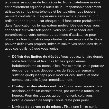
jeux sans se soucier de leur sécurité. Notre plateforme mobile
est entièrement équipée d'outils de jeu responsable facilement
utilisables sur les smartphones et les tablettes. Les joueurs
peuvent contrôler leur expérience sans avoir à passer sur un
ordinateur de bureau, car chaque outil fonctionne parfaitement
dans l'application ou le navigateur mobile. Dès que vous vous
connectez sur votre téléphone, vous pouvez accéder aux
paramètres de votre compte ou au menu d'assistance pour
utiliser les fonctionnalités importantes de jeu responsable. Vous
pouvez définir vos propres limites et suivre vos habitudes de jeu
avec ces outils, où que vous jouiez.
Définir des limites de dépôt :
Vous pouvez le faire depuis
votre téléphone et fixer des limites quotidiennes,
hebdomadaires ou mensuelles. Par exemple, vous pourriez
décider de ne pas déposer plus de €200 par semaine. Il
suffit de quelques taps pour modifier ces limites, et votre
compte sera mis à jour immédiatement.
Configurer des alertes mobiles :
pour vous rappeler vos
sessions après un certain temps, par exemple toutes les
heures. Pour des pauses au bon moment, cela vous
indique combien de temps il vous reste pour jouer.
Limites de pertes et de mises :
Fixez une limite sur le