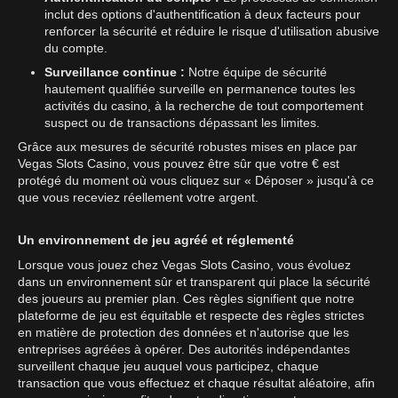
inclut des options d'authentification à deux facteurs pour
renforcer la sécurité et réduire le risque d'utilisation abusive
du compte.
Surveillance continue :
Notre équipe de sécurité
hautement qualifiée surveille en permanence toutes les
activités du casino, à la recherche de tout comportement
suspect ou de transactions dépassant les limites.
Grâce aux mesures de sécurité robustes mises en place par
Vegas Slots Casino, vous pouvez être sûr que votre € est
protégé du moment où vous cliquez sur « Déposer » jusqu'à ce
que vous receviez réellement votre argent.
Un environnement de jeu agréé et réglementé
Lorsque vous jouez chez Vegas Slots Casino, vous évoluez
dans un environnement sûr et transparent qui place la sécurité
des joueurs au premier plan. Ces règles signifient que notre
plateforme de jeu est équitable et respecte des règles strictes
en matière de protection des données et n'autorise que les
entreprises agréées à opérer. Des autorités indépendantes
surveillent chaque jeu auquel vous participez, chaque
transaction que vous effectuez et chaque résultat aléatoire, afin