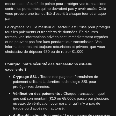
mesures de sécurité de pointe pour protéger vos transactions
contre les personnes qui ne devraient pas y avoir accès. Cela
vous procure une tranquillité d'esprit à chaque tour et chaque
pari.
Le cryptage SSL, le meilleur du secteur, est utilisé pour protéger
tous les paiements et transferts de données. En d'autres
termes, vos informations privées sont immédiatement cryptées
et ne peuvent pas être lues pendant leur transmission. Vos
informations restent toujours sécurisées et privées, que vous
choisissiez de déposer €50 ou de retirer €1,000.
Pourquoi notre sécurité des transactions est-elle
excellente ?
Cryptage SSL :
Toutes nos pages et formulaires de
paiement utilisent la dernière technologie SSL pour
protéger vos données.
Vérification des paiements :
Chaque transaction, quel
que soit son montant (€10 ou €5,000), passe par plusieurs
niveaux de vérification pour garantir qu'il n'y a pas de
fraude ou d'accès non autorisé.
Authentification du compte :
Le processus de connexion