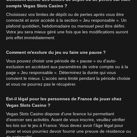
compte Vegas Slots Casino ?
Choisissez vos limites de dépôt ou de pertes après vous être
connecté et avoir accédé à la section « Jeu responsable ». Un
plafond quotidien, hebdomadaire ou mensuel peut être défini.
Votre jeu sera mieux géré une fois que les modifications auront
pris effet immédiatement.
Comment m'exclure du jeu ou faire une pause ?
Vous pouvez choisir une période de « pause » ou d'auto-
exclusion en accédant aux paramètres de votre compte ou à la
page « Jeu responsable ». Déterminez la durée qui vous
convient le mieux. L'accès sera limité pendant la période choisie
et vous ne pourrez pas le récupérer.
Est-il légal pour les personnes de France de jouer chez
Vegas Slots Casino ?
Vegas Slots Casino dispose d'une licence lui permettant
d'exercer ses activités. Avant de vous inscrire, veuillez vérifier
les lois sur le jeu à France. Vous devez avoir l'âge légal pour
jouer et vous pourriez devoir fournir une preuve de résidence ou