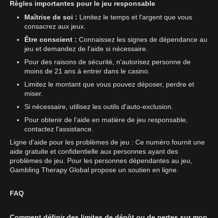
Règles importantes pour le jeu responsable
Maîtrise de soi :
Limitez le temps et l'argent que vous
consacrez aux jeux.
Être conscient :
Connaissez les signes de dépendance au
jeu et demandez de l'aide si nécessaire.
Pour des raisons de sécurité, n'autorisez personne de
moins de 21 ans à entrer dans le casino.
Limitez le montant que vous pouvez déposer, perdre et
miser.
Si nécessaire, utilisez les outils d'auto-exclusion.
Pour obtenir de l'aide en matière de jeu responsable,
contactez l'assistance.
Ligne d'aide pour les problèmes de jeu : Ce numéro fournit une
aide gratuite et confidentielle aux personnes ayant des
problèmes de jeu. Pour les personnes dépendantes au jeu,
Gambling Therapy Global propose un soutien en ligne.
FAQ
Comment définir des limites de dépôt ou de pertes sur mon