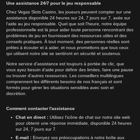
Une assistance 24/7 pour le jeu responsable
Chez Vegas Slots Casino, les joueurs peuvent compter sur une
assistance disponible 24 heures sur 24, 7 jours sur 7, axée sur
l'aide au jeu responsable. Quel que soit l'heure, notre équipe
professionnelle est là pour aider toute personne rencontrant des
problèmes de jeu en fournissant des ressources utiles et des
conseils pratiques. À tout moment, des personnes réelles sont
prêtes à écouter et à aider, et nous promettons que tous ceux
qui utilisent notre site se sentiront en sécurité et soutenus.
Notre service d'assistance est toujours à portée de clic, que
vous ayez besoin d'aide pour définir des limites, faire une pause
ou trouver d'autres ressources. Les conseillers multilingues
comprennent les différents besoins de nos français et sont
formés pour gérer les situations sensibles avec soin et
discrétion.
Comment contacter l'assistance
Chat en direct :
Utilisez l'icône de chat sur notre site web
pour obtenir une réponse immédiate, disponible 24 heures
sur 24, 7 jours sur 7.
E-mail :
Envoyez vos préoccupations à notre boîte aux