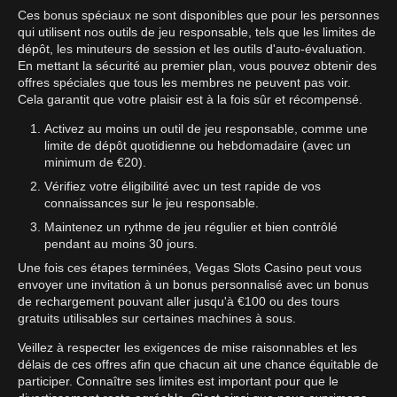
Ces bonus spéciaux ne sont disponibles que pour les personnes
qui utilisent nos outils de jeu responsable, tels que les limites de
dépôt, les minuteurs de session et les outils d'auto-évaluation.
En mettant la sécurité au premier plan, vous pouvez obtenir des
offres spéciales que tous les membres ne peuvent pas voir.
Cela garantit que votre plaisir est à la fois sûr et récompensé.
Activez au moins un outil de jeu responsable, comme une
limite de dépôt quotidienne ou hebdomadaire (avec un
minimum de €20).
Vérifiez votre éligibilité avec un test rapide de vos
connaissances sur le jeu responsable.
Maintenez un rythme de jeu régulier et bien contrôlé
pendant au moins 30 jours.
Une fois ces étapes terminées, Vegas Slots Casino peut vous
envoyer une invitation à un bonus personnalisé avec un bonus
de rechargement pouvant aller jusqu'à €100 ou des tours
gratuits utilisables sur certaines machines à sous.
Veillez à respecter les exigences de mise raisonnables et les
délais de ces offres afin que chacun ait une chance équitable de
participer. Connaître ses limites est important pour que le