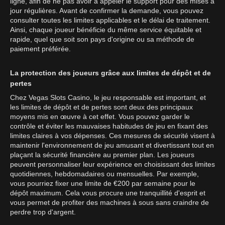
ligne, afin de ne pas avoir à appeler le support pour des mises à
jour régulières. Avant de confirmer la demande, vous pouvez
consulter toutes les limites applicables et le délai de traitement.
Ainsi, chaque joueur bénéficie du même service équitable et
rapide, quel que soit son pays d'origine ou sa méthode de
paiement préférée.
La protection des joueurs grâce aux limites de dépôt et de
pertes
Chez Vegas Slots Casino, le jeu responsable est important, et
les limites de dépôt et de pertes sont deux des principaux
moyens mis en œuvre à cet effet. Vous pouvez garder le
contrôle et éviter les mauvaises habitudes de jeu en fixant des
limites claires à vos dépenses. Ces mesures de sécurité visent à
maintenir l'environnement de jeu amusant et divertissant tout en
plaçant la sécurité financière au premier plan. Les joueurs
peuvent personnaliser leur expérience en choisissant des limites
quotidiennes, hebdomadaires ou mensuelles. Par exemple,
vous pourriez fixer une limite de €200 par semaine pour le
dépôt maximum. Cela vous procure une tranquillité d'esprit et
vous permet de profiter des machines à sous sans craindre de
perdre trop d'argent.