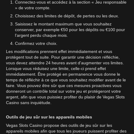
Connectez-vous et accédez à la section « Jeu responsable
» de votre compte.
Choisissez des limites de dépôt, de pertes ou les deux.
Saisissez le montant maximum que vous souhaitez
conserver, par exemple €50 pour les dépôts ou €100 pour
l'argent perdu chaque mois.
Confirmez votre choix.
Les modifications prennent effet immédiatement et vous
protègent tout de suite. Pour garantir une décision réfléchie,
vous devez attendre 24 heures avant d'augmenter vos limites.
Lorsque vous réduisez une limite, celle-ci prend effet
immédiatement. Être protégé en permanence vous donne le
temps de réfléchir à ce que vous souhaitez modifier avant de le
faire. Vous pouvez être sûr que ces mesures proactives vous
donneront un contrôle total sur votre jeu et protégeront votre
argent, afin que vous puissiez profiter du plaisir de Vegas Slots
Casino sans inquiétude.
Outils de jeu sûr sur les appareils mobiles
Vegas Slots Casino propose des outils de jeu sûr sur les
appareils mobiles afin que tous les joueurs puissent profiter des