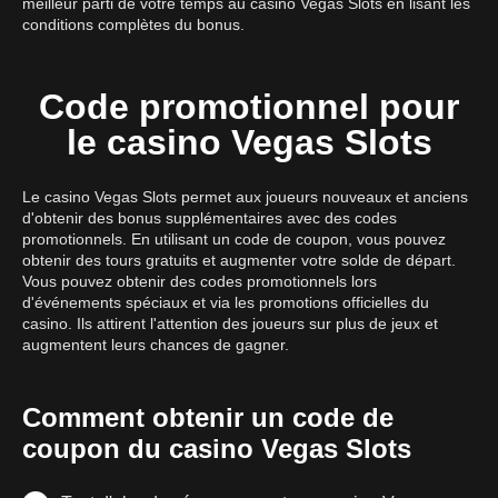
meilleur parti de votre temps au casino Vegas Slots en lisant les
conditions complètes du bonus.
Code promotionnel pour
le casino Vegas Slots
Le casino Vegas Slots permet aux joueurs nouveaux et anciens
d'obtenir des bonus supplémentaires avec des codes
promotionnels. En utilisant un code de coupon, vous pouvez
obtenir des tours gratuits et augmenter votre solde de départ.
Vous pouvez obtenir des codes promotionnels lors
d'événements spéciaux et via les promotions officielles du
casino. Ils attirent l'attention des joueurs sur plus de jeux et
augmentent leurs chances de gagner.
Comment obtenir un code de
coupon du casino Vegas Slots