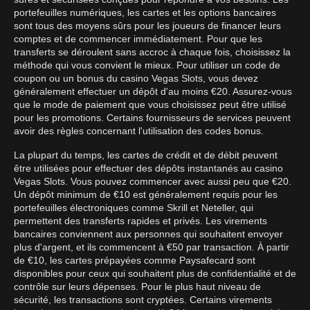
portefeuilles numériques, les cartes et les options bancaires
sont tous des moyens sûrs pour les joueurs de financer leurs
comptes et de commencer immédiatement. Pour que les
transferts se déroulent sans accroc à chaque fois, choisissez la
méthode qui vous convient le mieux. Pour utiliser un code de
coupon ou un bonus du casino Vegas Slots, vous devez
généralement effectuer un dépôt d'au moins €20. Assurez-vous
que le mode de paiement que vous choisissez peut être utilisé
pour les promotions. Certains fournisseurs de services peuvent
avoir des règles concernant l'utilisation des codes bonus.
La plupart du temps, les cartes de crédit et de débit peuvent
être utilisées pour effectuer des dépôts instantanés au casino
Vegas Slots. Vous pouvez commencer avec aussi peu que €20.
Un dépôt minimum de €10 est généralement requis pour les
portefeuilles électroniques comme Skrill et Neteller, qui
permettent des transferts rapides et privés. Les virements
bancaires conviennent aux personnes qui souhaitent envoyer
plus d'argent, et ils commencent à €50 par transaction. À partir
de €10, les cartes prépayées comme Paysafecard sont
disponibles pour ceux qui souhaitent plus de confidentialité et de
contrôle sur leurs dépenses. Pour le plus haut niveau de
sécurité, les transactions sont cryptées. Certains virements