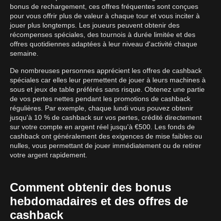
bonus de rechargement, ces offres fréquentes sont conçues
pour vous offrir plus de valeur à chaque tour et vous inciter à
jouer plus longtemps. Les joueurs peuvent obtenir des
récompenses spéciales, des tournois à durée limitée et des
offres quotidiennes adaptées à leur niveau d'activité chaque
semaine.
De nombreuses personnes apprécient les offres de cashback
spéciales car elles leur permettent de jouer à leurs machines à
sous et jeux de table préférés sans risque. Obtenez une partie
de vos pertes nettes pendant les promotions de cashback
régulières. Par exemple, chaque lundi vous pouvez obtenir
jusqu'à 10 % de cashback sur vos pertes, crédité directement
sur votre compte en argent réel jusqu'à €500. Les fonds de
cashback ont généralement des exigences de mise faibles ou
nulles, vous permettant de jouer immédiatement ou de retirer
votre argent rapidement.
Comment obtenir des bonus
hebdomadaires et des offres de
cashback