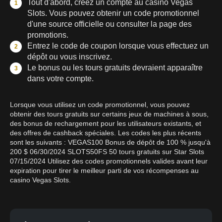
Tout d'abord, créez un compte au casino Vegas
Slots. Vous pouvez obtenir un code promotionnel
d'une source officielle ou consulter la page des
promotions.
Entrez le code de coupon lorsque vous effectuez un
dépôt ou vous inscrivez.
Le bonus ou les tours gratuits devraient apparaître
dans votre compte.
Lorsque vous utilisez un code promotionnel, vous pouvez
obtenir des tours gratuits sur certains jeux de machines à sous,
des bonus de rechargement pour les utilisateurs existants, et
des offres de cashback spéciales. Les codes les plus récents
sont les suivants : VEGAS100 Bonus de dépôt de 100 % jusqu'à
200 $ 06/30/2024 SLOTS50FS 50 tours gratuits sur Star Slots
07/15/2024 Utilisez des codes promotionnels valides avant leur
expiration pour tirer le meilleur parti de vos récompenses au
casino Vegas Slots.