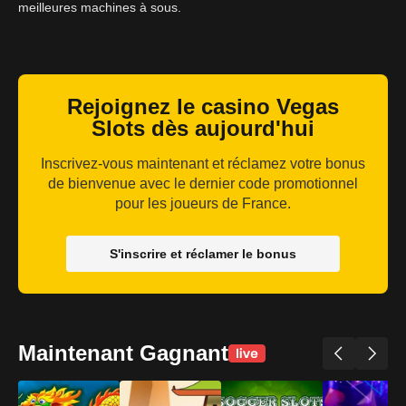
meilleures machines à sous.
Rejoignez le casino Vegas
Slots dès aujourd'hui
Inscrivez-vous maintenant et réclamez votre bonus
de bienvenue avec le dernier code promotionnel
pour les joueurs de France.
S'inscrire et réclamer le bonus
Maintenant Gagnant