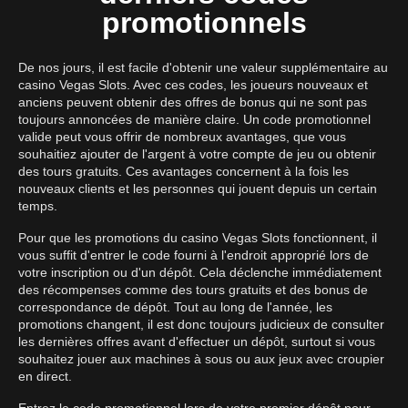
promotionnels
De nos jours, il est facile d'obtenir une valeur supplémentaire au
casino Vegas Slots. Avec ces codes, les joueurs nouveaux et
anciens peuvent obtenir des offres de bonus qui ne sont pas
toujours annoncées de manière claire. Un code promotionnel
valide peut vous offrir de nombreux avantages, que vous
souhaitiez ajouter de l'argent à votre compte de jeu ou obtenir
des tours gratuits. Ces avantages concernent à la fois les
nouveaux clients et les personnes qui jouent depuis un certain
temps.
Pour que les promotions du casino Vegas Slots fonctionnent, il
vous suffit d'entrer le code fourni à l'endroit approprié lors de
votre inscription ou d'un dépôt. Cela déclenche immédiatement
des récompenses comme des tours gratuits et des bonus de
correspondance de dépôt. Tout au long de l'année, les
promotions changent, il est donc toujours judicieux de consulter
les dernières offres avant d'effectuer un dépôt, surtout si vous
souhaitez jouer aux machines à sous ou aux jeux avec croupier
en direct.