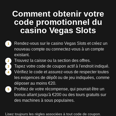
Comment obtenir votre
code promotionnel du
casino Vegas Slots
Rendez-vous sur le casino Vegas Slots et créez un
nouveau compte ou connectez-vous à un compte
existant.
Trouvez la caisse ou la section des offres.
Tapez votre code de coupon actif à l'endroit indiqué.
Vérifiez le code et assurez-vous de respecter toutes
les exigences de dépôt ou de jeu indiquées, comme
déposer au moins €20.
Profitez de votre récompense, qui pourrait être un
bonus allant jusqu'à €200 ou des tours gratuits sur
des machines à sous populaires.
Lisez toujours les règles associées à tout code de coupon.