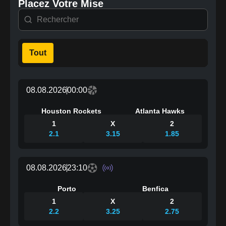
Placez Votre Mise
Tout
08.08.2026
00:00
Houston Rockets
Atlanta Hawks
1
X
2
2.1
3.15
1.85
08.08.2026
23:10
Porto
Benfica
1
X
2
2.2
3.25
2.75