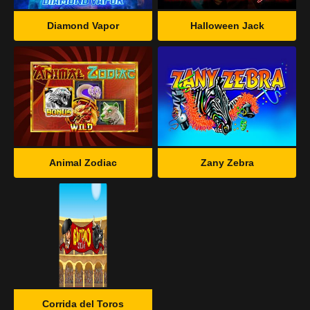
Diamond Vapor
Halloween Jack
Animal Zodiac
Zany Zebra
Absolute Super Reels