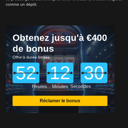
comme un dépôt.
Obtenez jusqu'à €400
de bonus
Offre à durée limitée
52
12
28
Heures
Minutes
Secondes
Réclamer le bonus