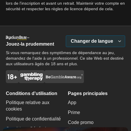
lors de l'inscription et avant un retrait. Maintenir votre compte en
sécurité et respecter les règles de licence dépend de cela.
Changer de langue
Jouez-la prudemment
Si vous remarquez des symptômes de dépendance au jeu,
demandez de l'aide à un professionnel. Ce site Web est destiné
aux utilisateurs âgés de 18 ans et plus.
Conditions d'utilisation
Pages principales
Politique relative aux
App
cookies
Prime
Politique de confidentialité
Code promo
Conditions Générales