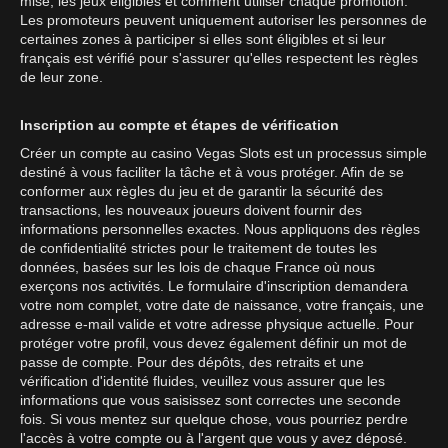
mise, les jeux éligibles et comment utiliser chaque promotion.
Les promoteurs peuvent uniquement autoriser les personnes de
certaines zones à participer si elles sont éligibles et si leur
français est vérifié pour s'assurer qu'elles respectent les règles
de leur zone.
Inscription au compte et étapes de vérification
Créer un compte au casino Vegas Slots est un processus simple
destiné à vous faciliter la tâche et à vous protéger. Afin de se
conformer aux règles du jeu et de garantir la sécurité des
transactions, les nouveaux joueurs doivent fournir des
informations personnelles exactes. Nous appliquons des règles
de confidentialité strictes pour le traitement de toutes les
données, basées sur les lois de chaque France où nous
exerçons nos activités. Le formulaire d'inscription demandera
votre nom complet, votre date de naissance, votre français, une
adresse e-mail valide et votre adresse physique actuelle. Pour
protéger votre profil, vous devez également définir un mot de
passe de compte. Pour des dépôts, des retraits et une
vérification d'identité fluides, veuillez vous assurer que les
informations que vous saisissez sont correctes une seconde
fois. Si vous mentez sur quelque chose, vous pourriez perdre
l'accès à votre compte ou à l'argent que vous y avez déposé.