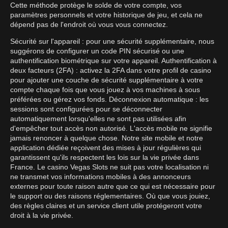
Cette méthode protège le solde de votre compte, vos
paramètres personnels et votre historique de jeu, et cela ne
dépend pas de l'endroit où vous vous connectez.
Sécurité sur l'appareil : pour une sécurité supplémentaire, nous
suggérons de configurer un code PIN sécurisé ou une
authentification biométrique sur votre appareil. Authentification à
deux facteurs (2FA) : activez la 2FA dans votre profil de casino
pour ajouter une couche de sécurité supplémentaire à votre
compte chaque fois que vous jouez à vos machines à sous
préférées ou gérez vos fonds. Déconnexion automatique : les
sessions sont configurées pour se déconnecter
automatiquement lorsqu'elles ne sont pas utilisées afin
d'empêcher tout accès non autorisé. L'accès mobile ne signifie
jamais renoncer à quelque chose. Notre site mobile et notre
application dédiée reçoivent des mises à jour régulières qui
garantissent qu'ils respectent les lois sur la vie privée dans
France. Le casino Vegas Slots ne suit pas votre localisation ni
ne transmet vos informations mobiles à des annonceurs
externes pour toute raison autre que ce qui est nécessaire pour
le support ou des raisons réglementaires. Où que vous jouiez,
des règles claires et un service client utile protégeront votre
droit à la vie privée.