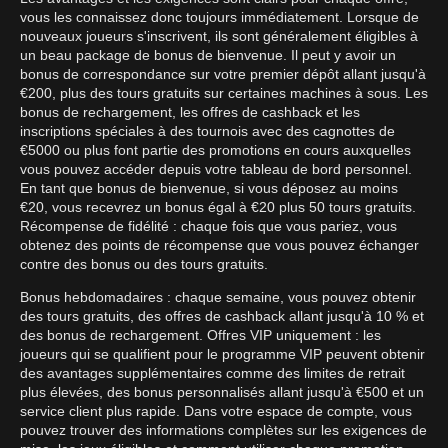
vous les connaissez donc toujours immédiatement. Lorsque de
nouveaux joueurs s'inscrivent, ils sont généralement éligibles à
un beau package de bonus de bienvenue. Il peut y avoir un
bonus de correspondance sur votre premier dépôt allant jusqu'à
€200, plus des tours gratuits sur certaines machines à sous. Les
bonus de rechargement, les offres de cashback et les
inscriptions spéciales à des tournois avec des cagnottes de
€5000 ou plus font partie des promotions en cours auxquelles
vous pouvez accéder depuis votre tableau de bord personnel.
En tant que bonus de bienvenue, si vous déposez au moins
€20, vous recevrez un bonus égal à €20 plus 50 tours gratuits.
Récompense de fidélité : chaque fois que vous pariez, vous
obtenez des points de récompense que vous pouvez échanger
contre des bonus ou des tours gratuits.
Bonus hebdomadaires : chaque semaine, vous pouvez obtenir
des tours gratuits, des offres de cashback allant jusqu'à 10 % et
des bonus de rechargement. Offres VIP uniquement : les
joueurs qui se qualifient pour le programme VIP peuvent obtenir
des avantages supplémentaires comme des limites de retrait
plus élevées, des bonus personnalisés allant jusqu'à €500 et un
service client plus rapide. Dans votre espace de compte, vous
pouvez trouver des informations complètes sur les exigences de