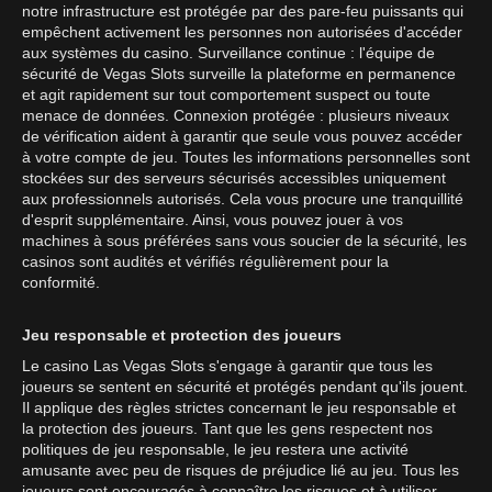
notre infrastructure est protégée par des pare-feu puissants qui
empêchent activement les personnes non autorisées d'accéder
aux systèmes du casino. Surveillance continue : l'équipe de
sécurité de Vegas Slots surveille la plateforme en permanence
et agit rapidement sur tout comportement suspect ou toute
menace de données. Connexion protégée : plusieurs niveaux
de vérification aident à garantir que seule vous pouvez accéder
à votre compte de jeu. Toutes les informations personnelles sont
stockées sur des serveurs sécurisés accessibles uniquement
aux professionnels autorisés. Cela vous procure une tranquillité
d'esprit supplémentaire. Ainsi, vous pouvez jouer à vos
machines à sous préférées sans vous soucier de la sécurité, les
casinos sont audités et vérifiés régulièrement pour la
conformité.
Jeu responsable et protection des joueurs
Le casino Las Vegas Slots s'engage à garantir que tous les
joueurs se sentent en sécurité et protégés pendant qu'ils jouent.
Il applique des règles strictes concernant le jeu responsable et
la protection des joueurs. Tant que les gens respectent nos
politiques de jeu responsable, le jeu restera une activité
amusante avec peu de risques de préjudice lié au jeu. Tous les
joueurs sont encouragés à connaître les risques et à utiliser