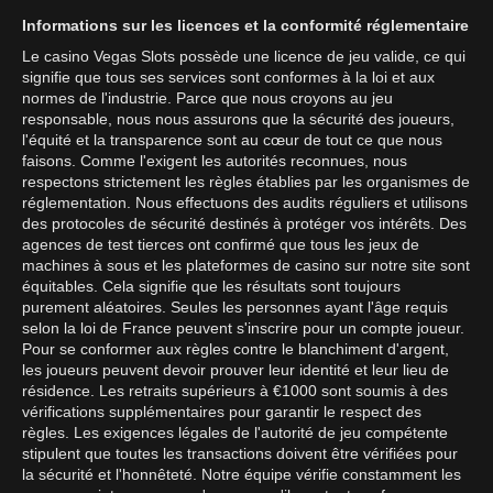
Informations sur les licences et la conformité réglementaire
Le casino Vegas Slots possède une licence de jeu valide, ce qui
signifie que tous ses services sont conformes à la loi et aux
normes de l'industrie. Parce que nous croyons au jeu
responsable, nous nous assurons que la sécurité des joueurs,
l'équité et la transparence sont au cœur de tout ce que nous
faisons. Comme l'exigent les autorités reconnues, nous
respectons strictement les règles établies par les organismes de
réglementation. Nous effectuons des audits réguliers et utilisons
des protocoles de sécurité destinés à protéger vos intérêts. Des
agences de test tierces ont confirmé que tous les jeux de
machines à sous et les plateformes de casino sur notre site sont
équitables. Cela signifie que les résultats sont toujours
purement aléatoires. Seules les personnes ayant l'âge requis
selon la loi de France peuvent s'inscrire pour un compte joueur.
Pour se conformer aux règles contre le blanchiment d'argent,
les joueurs peuvent devoir prouver leur identité et leur lieu de
résidence. Les retraits supérieurs à €1000 sont soumis à des
vérifications supplémentaires pour garantir le respect des
règles. Les exigences légales de l'autorité de jeu compétente
stipulent que toutes les transactions doivent être vérifiées pour
la sécurité et l'honnêteté. Notre équipe vérifie constamment les