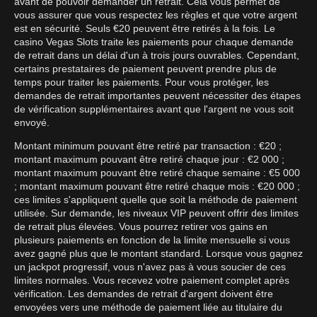
avant de pouvoir demander un retrait. Cela vous permet de
vous assurer que vous respectez les règles et que votre argent
est en sécurité. Seuls €20 peuvent être retirés à la fois. Le
casino Vegas Slots traite les paiements pour chaque demande
de retrait dans un délai d'un à trois jours ouvrables. Cependant,
certains prestataires de paiement peuvent prendre plus de
temps pour traiter les paiements. Pour vous protéger, les
demandes de retrait importantes peuvent nécessiter des étapes
de vérification supplémentaires avant que l'argent ne vous soit
envoyé.
Montant minimum pouvant être retiré par transaction : €20 ;
montant maximum pouvant être retiré chaque jour : €2 000 ;
montant maximum pouvant être retiré chaque semaine : €5 000
; montant maximum pouvant être retiré chaque mois : €20 000 ;
ces limites s'appliquent quelle que soit la méthode de paiement
utilisée. Sur demande, les niveaux VIP peuvent offrir des limites
de retrait plus élevées. Vous pourrez retirer vos gains en
plusieurs paiements en fonction de la limite mensuelle si vous
avez gagné plus que le montant standard. Lorsque vous gagnez
un jackpot progressif, vous n'avez pas à vous soucier de ces
limites normales. Vous recevez votre paiement complet après
vérification. Les demandes de retrait d'argent doivent être
envoyées vers une méthode de paiement liée au titulaire du