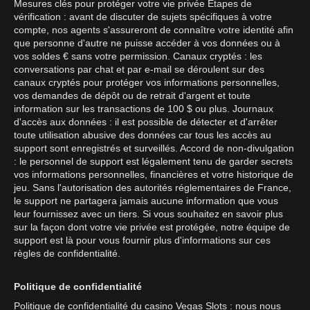
Mesures clés pour protéger votre vie privée Étapes de
vérification : avant de discuter de sujets spécifiques à votre
compte, nos agents s'assureront de connaître votre identité afin
que personne d'autre ne puisse accéder à vos données ou à
vos soldes € sans votre permission. Canaux cryptés : les
conversations par chat et par e-mail se déroulent sur des
canaux cryptés pour protéger vos informations personnelles,
vos demandes de dépôt ou de retrait d'argent et toute
information sur les transactions de 100 $ ou plus. Journaux
d'accès aux données : il est possible de détecter et d'arrêter
toute utilisation abusive des données car tous les accès au
support sont enregistrés et surveillés. Accord de non-divulgation
: le personnel de support est légalement tenu de garder secrets
vos informations personnelles, financières et votre historique de
jeu. Sans l'autorisation des autorités réglementaires de France,
le support ne partagera jamais aucune information que vous
leur fournissez avec un tiers. Si vous souhaitez en savoir plus
sur la façon dont votre vie privée est protégée, notre équipe de
support est là pour vous fournir plus d'informations sur ces
règles de confidentialité.
Politique de confidentialité
Politique de confidentialité du casino Vegas Slots : nous nous