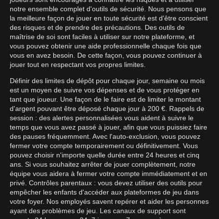
notre ensemble complet d'outils de sécurité. Nous pensons que
la meilleure façon de jouer en toute sécurité est d'être conscient
des risques et de prendre des précautions. Des outils de
maîtrise de soi sont faciles à utiliser sur notre plateforme, et
vous pouvez obtenir une aide professionnelle chaque fois que
vous en avez besoin. De cette façon, vous pouvez continuer à
jouer tout en respectant vos propres limites.
Définir des limites de dépôt pour chaque jour, semaine ou mois
est un moyen de suivre vos dépenses et de vous protéger en
tant que joueur. Une façon de le faire est de limiter le montant
d'argent pouvant être déposé chaque jour à 200 €. Rappels de
session : des alertes personnalisées vous aident à suivre le
temps que vous avez passé à jouer, afin que vous puissiez faire
des pauses fréquemment. Avec l'auto-exclusion, vous pouvez
fermer votre compte temporairement ou définitivement. Vous
pouvez choisir n'importe quelle durée entre 24 heures et cinq
ans. Si vous souhaitez arrêter de jouer complètement, notre
équipe vous aidera à fermer votre compte immédiatement et en
privé. Contrôles parentaux : vous devez utiliser des outils pour
empêcher les enfants d'accéder aux plateformes de jeu dans
votre foyer. Nos employés savent repérer et aider les personnes
ayant des problèmes de jeu. Les canaux de support sont