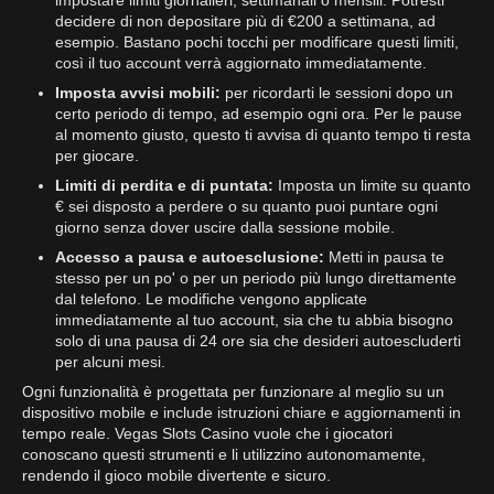
impostare limiti giornalieri, settimanali o mensili. Potresti
decidere di non depositare più di €200 a settimana, ad
esempio. Bastano pochi tocchi per modificare questi limiti,
così il tuo account verrà aggiornato immediatamente.
Imposta avvisi mobili:
per ricordarti le sessioni dopo un
certo periodo di tempo, ad esempio ogni ora. Per le pause
al momento giusto, questo ti avvisa di quanto tempo ti resta
per giocare.
Limiti di perdita e di puntata:
Imposta un limite su quanto
€ sei disposto a perdere o su quanto puoi puntare ogni
giorno senza dover uscire dalla sessione mobile.
Accesso a pausa e autoesclusione:
Metti in pausa te
stesso per un po' o per un periodo più lungo direttamente
dal telefono. Le modifiche vengono applicate
immediatamente al tuo account, sia che tu abbia bisogno
solo di una pausa di 24 ore sia che desideri autoescluderti
per alcuni mesi.
Ogni funzionalità è progettata per funzionare al meglio su un
dispositivo mobile e include istruzioni chiare e aggiornamenti in
tempo reale. Vegas Slots Casino vuole che i giocatori
conoscano questi strumenti e li utilizzino autonomamente,
rendendo il gioco mobile divertente e sicuro.