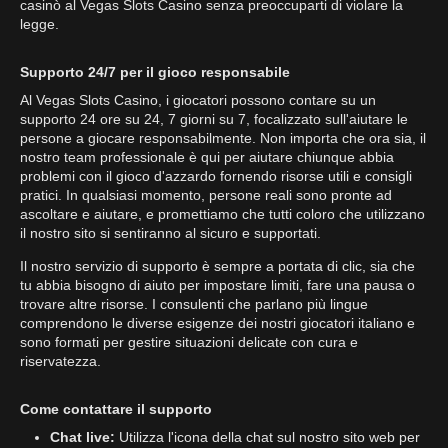
casinò al Vegas Slots Casino senza preoccuparti di violare la
legge.
Supporto 24/7 per il gioco responsabile
Al Vegas Slots Casino, i giocatori possono contare su un
supporto 24 ore su 24, 7 giorni su 7, focalizzato sull'aiutare le
persone a giocare responsabilmente. Non importa che ora sia, il
nostro team professionale è qui per aiutare chiunque abbia
problemi con il gioco d'azzardo fornendo risorse utili e consigli
pratici. In qualsiasi momento, persone reali sono pronte ad
ascoltare e aiutare, e promettiamo che tutti coloro che utilizzano
il nostro sito si sentiranno al sicuro e supportati.
Il nostro servizio di supporto è sempre a portata di clic, sia che
tu abbia bisogno di aiuto per impostare limiti, fare una pausa o
trovare altre risorse. I consulenti che parlano più lingue
comprendono le diverse esigenze dei nostri giocatori italiano e
sono formati per gestire situazioni delicate con cura e
riservatezza.
Come contattare il supporto
Chat live:
Utilizza l'icona della chat sul nostro sito web per