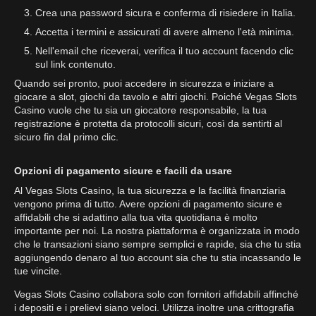
Crea una password sicura e conferma di risiedere in Italia.
Accetta i termini e assicurati di avere almeno l'età minima.
Nell'email che riceverai, verifica il tuo account facendo clic
sul link contenuto.
Quando sei pronto, puoi accedere in sicurezza e iniziare a
giocare a slot, giochi da tavolo e altri giochi. Poiché Vegas Slots
Casino vuole che tu sia un giocatore responsabile, la tua
registrazione è protetta da protocolli sicuri, così da sentirti al
sicuro fin dal primo clic.
Opzioni di pagamento sicure e facili da usare
Al Vegas Slots Casino, la tua sicurezza e la facilità finanziaria
vengono prima di tutto. Avere opzioni di pagamento sicure e
affidabili che si adattino alla tua vita quotidiana è molto
importante per noi. La nostra piattaforma è organizzata in modo
che le transazioni siano sempre semplici e rapide, sia che tu stia
aggiungendo denaro al tuo account sia che tu stia incassando le
tue vincite.
Vegas Slots Casino collabora solo con fornitori affidabili affinché
i depositi e i prelievi siano veloci. Utilizza inoltre una crittografia