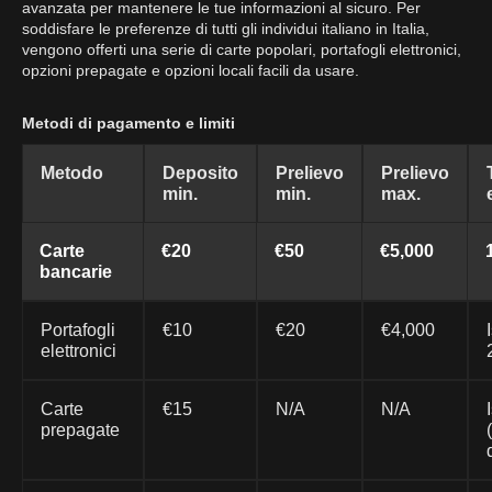
avanzata per mantenere le tue informazioni al sicuro. Per
soddisfare le preferenze di tutti gli individui italiano in Italia,
vengono offerti una serie di carte popolari, portafogli elettronici,
opzioni prepagate e opzioni locali facili da usare.
Metodi di pagamento e limiti
Metodo
Deposito
Prelievo
Prelievo
min.
min.
max.
Carte
€20
€50
€5,000
bancarie
Portafogli
€10
€20
€4,000
elettronici
Carte
€15
N/A
N/A
prepagate