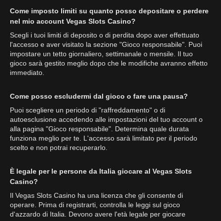
Come imposto limiti su quanto posso depositare o perdere
nel mio account Vegas Slots Casino?
Scegli i tuoi limiti di deposito o di perdita dopo aver effettuato
l'accesso e aver visitato la sezione "Gioco responsabile". Puoi
impostare un tetto giornaliero, settimanale o mensile. Il tuo
gioco sarà gestito meglio dopo che le modifiche avranno effetto
immediato.
Come posso escludermi dal gioco o fare una pausa?
Puoi scegliere un periodo di "raffreddamento" o di
autoesclusione accedendo alle impostazioni del tuo account o
alla pagina "Gioco responsabile". Determina quale durata
funziona meglio per te. L'accesso sarà limitato per il periodo
scelto e non potrai recuperarlo.
È legale per le persone da Italia giocare al Vegas Slots
Casino?
Il Vegas Slots Casino ha una licenza che gli consente di
operare. Prima di registrarti, controlla le leggi sul gioco
d'azzardo di Italia. Devono avere l'età legale per giocare