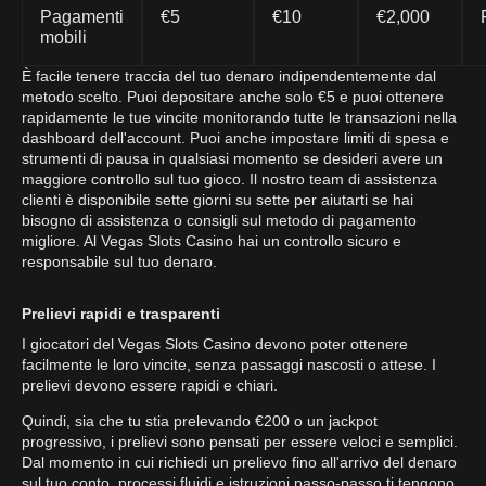
Pagamenti
€5
€10
€2,000
mobili
È facile tenere traccia del tuo denaro indipendentemente dal
metodo scelto. Puoi depositare anche solo €5 e puoi ottenere
rapidamente le tue vincite monitorando tutte le transazioni nella
dashboard dell'account. Puoi anche impostare limiti di spesa e
strumenti di pausa in qualsiasi momento se desideri avere un
maggiore controllo sul tuo gioco. Il nostro team di assistenza
clienti è disponibile sette giorni su sette per aiutarti se hai
bisogno di assistenza o consigli sul metodo di pagamento
migliore. Al Vegas Slots Casino hai un controllo sicuro e
responsabile sul tuo denaro.
Prelievi rapidi e trasparenti
I giocatori del Vegas Slots Casino devono poter ottenere
facilmente le loro vincite, senza passaggi nascosti o attese. I
prelievi devono essere rapidi e chiari.
Quindi, sia che tu stia prelevando €200 o un jackpot
progressivo, i prelievi sono pensati per essere veloci e semplici.
Dal momento in cui richiedi un prelievo fino all'arrivo del denaro
sul tuo conto, processi fluidi e istruzioni passo-passo ti tengono