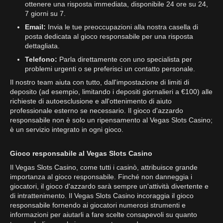
ottenere una risposta immediata, disponibile 24 ore su 24,
7 giorni su 7.
Email:
Invia le tue preoccupazioni alla nostra casella di
posta dedicata al gioco responsabile per una risposta
dettagliata.
Telefono:
Parla direttamente con uno specialista per
problemi urgenti o se preferisci un contatto personale.
Il nostro team aiuta con tutto, dall'impostazione di limiti di
deposito (ad esempio, limitando i depositi giornalieri a €100) alle
richieste di autoesclusione e all'ottenimento di aiuto
professionale esterno se necessario. Il gioco d'azzardo
responsabile non è solo un ripensamento al Vegas Slots Casino;
è un servizio integrato in ogni gioco.
Gioco responsabile al Vegas Slots Casino
Il Vegas Slots Casino, come tutti i casinò, attribuisce grande
importanza al gioco responsabile. Finché non danneggia i
giocatori, il gioco d'azzardo sarà sempre un'attività divertente e
di intrattenimento. Il Vegas Slots Casino incoraggia il gioco
responsabile fornendo ai giocatori numerosi strumenti e
informazioni per aiutarli a fare scelte consapevoli su quanto