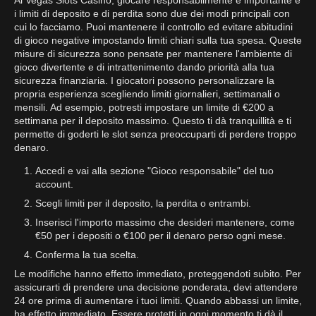
Al Vegas Slots Casino, giocare responsabilmente è importante e
i limiti di deposito e di perdita sono due dei modi principali con
cui lo facciamo. Puoi mantenere il controllo ed evitare abitudini
di gioco negative impostando limiti chiari sulla tua spesa. Queste
misure di sicurezza sono pensate per mantenere l'ambiente di
gioco divertente e di intrattenimento dando priorità alla tua
sicurezza finanziaria. I giocatori possono personalizzare la
propria esperienza scegliendo limiti giornalieri, settimanali o
mensili. Ad esempio, potresti impostare un limite di €200 a
settimana per il deposito massimo. Questo ti dà tranquillità e ti
permette di goderti le slot senza preoccuparti di perdere troppo
denaro.
Accedi e vai alla sezione "Gioco responsabile" del tuo
account.
Scegli limiti per il deposito, la perdita o entrambi.
Inserisci l'importo massimo che desideri mantenere, come
€50 per i depositi o €100 per il denaro perso ogni mese.
Conferma la tua scelta.
Le modifiche hanno effetto immediato, proteggendoti subito. Per
assicurarti di prendere una decisione ponderata, devi attendere
24 ore prima di aumentare i tuoi limiti. Quando abbassi un limite,
ha effetto immediato. Essere protetti in ogni momento ti dà il