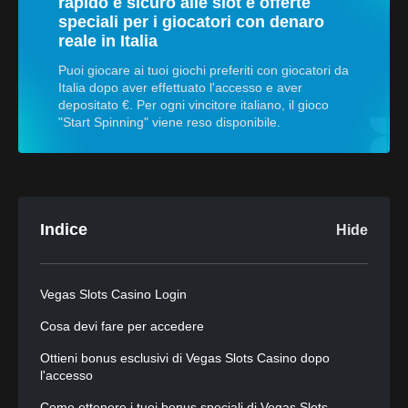
rapido e sicuro alle slot e offerte
speciali per i giocatori con denaro
reale in Italia
Puoi giocare ai tuoi giochi preferiti con giocatori da
Italia dopo aver effettuato l'accesso e aver
depositato €. Per ogni vincitore italiano, il gioco
"Start Spinning" viene reso disponibile.
Indice
Hide
Vegas Slots Casino Login
Cosa devi fare per accedere
Ottieni bonus esclusivi di Vegas Slots Casino dopo
l'accesso
Come ottenere i tuoi bonus speciali di Vegas Slots