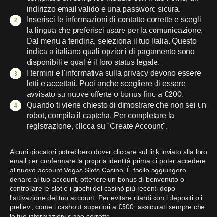
indirizzo email valido e una password sicura.
Inserisci le informazioni di contatto corrette e scegli
la lingua che preferisci usare per la comunicazione.
Dal menu a tendina, seleziona il tuo Italia. Questo
indica a italiano quali opzioni di pagamento sono
disponibili e qual è il loro status legale.
I termini e l'informativa sulla privacy devono essere
letti e accettati. Puoi anche scegliere di essere
avvisato su nuove offerte o bonus fino a €200.
Quando ti viene chiesto di dimostrare che non sei un
robot, compila il captcha. Per completare la
registrazione, clicca su "Create Account".
Alcuni giocatori potrebbero dover cliccare sul link inviato alla loro
email per confermare la propria identità prima di poter accedere
al nuovo account Vegas Slots Casino. È facile aggiungere
denaro al tuo account, ottenere un bonus di benvenuto o
controllare le slot e i giochi del casinò più recenti dopo
l'attivazione del tuo account. Per evitare ritardi con i depositi o i
prelievi, come i cashout superiori a €500, assicurati sempre che
le tue informazioni siano corrette.