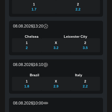
1
2
1.7
2.2
08.08.2026
13:20
Chelsea
Leicester City
1
X
2
2
3.2
3.5
08.08.2026
16:10
Brazil
Italy
1
X
2
1.8
2.9
2.2
08.08.2026
10:00