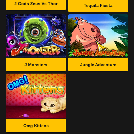
2 Gods Zeus Vs Thor
Tequila Fiesta
J Monsters
Jungle Adventure
Omg Kittens