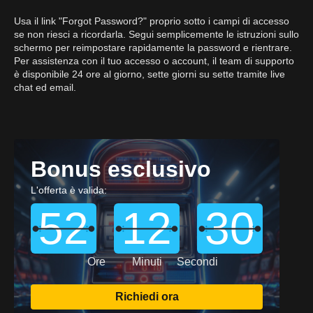
Usa il link "Forgot Password?" proprio sotto i campi di accesso
se non riesci a ricordarla. Segui semplicemente le istruzioni sullo
schermo per reimpostare rapidamente la password e rientrare.
Per assistenza con il tuo accesso o account, il team di supporto
è disponibile 24 ore al giorno, sette giorni su sette tramite live
chat ed email.
Bonus esclusivo
L'offerta è valida:
52
12
29
Ore
Minuti
Secondi
Richiedi ora