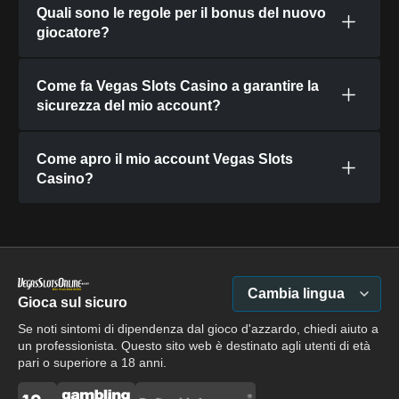
Quali sono le regole per il bonus del nuovo
giocatore?
Come fa Vegas Slots Casino a garantire la
sicurezza del mio account?
Come apro il mio account Vegas Slots
Casino?
Cambia lingua
Gioca sul sicuro
Se noti sintomi di dipendenza dal gioco d'azzardo, chiedi aiuto a
un professionista. Questo sito web è destinato agli utenti di età
pari o superiore a 18 anni.