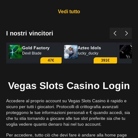
Vedi tutto
I nostri vincitori
Gold Factory
Aztec Idols
Ho
Devil Blade
lucky_ducky
Gr
47€
391€
Vegas Slots Casino Login
Accedere al proprio account su Vegas Slots Casino è rapido e
sicuro per tutti i giocatori. Protocolli di crittografia avanzati
proteggono le tue informazioni personali e € quando accedi, sia
che tu stia tornando a giocare alle tue slot preferite sia che tu
voglia vedere quanto denaro hai nel tuo account.
Per accedere, tutto ciò che devi fare è andare alla home page