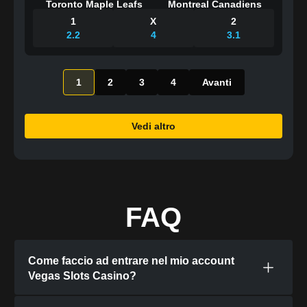
Toronto Maple Leafs
Montreal Canadiens
1
X
2
2.2
4
3.1
1
2
3
4
Avanti
Vedi altro
FAQ
Come faccio ad entrare nel mio account
Vegas Slots Casino?