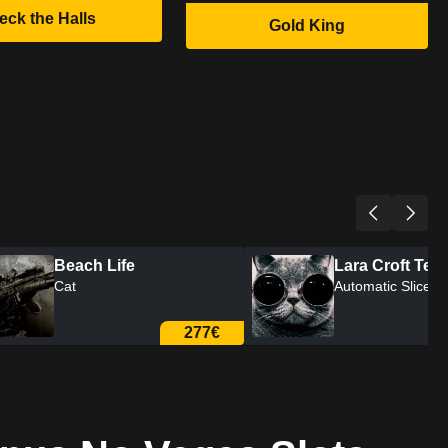
eck the Halls
Gold King
Gold King
Beach Life
Ember Rope
Cat
58€