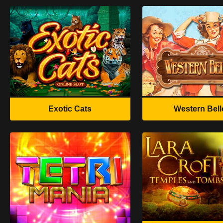
Exotic Cats
Western Bell