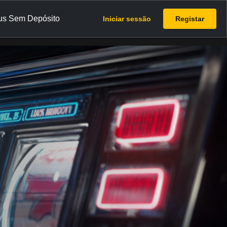
us Sem Depósito
Iniciar sessão
Registar