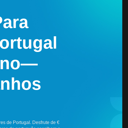
Para
ortugal
sino—
anhos
s de Portugal. Desfrute de €