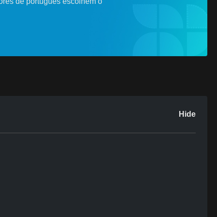
dores de português escolhem o
Hide