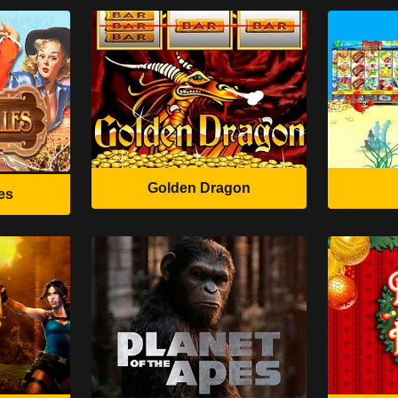
Golden Dragon
es