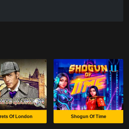
rets Of London
Shogun Of Time