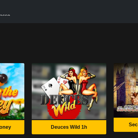
Passo
 e VIP
 Existem Limites Quanto ao Valor Que Pode Levantar
vos Móveis
Sec
oney
Deuces Wild 1h