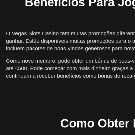
Benefícios Para Jo
O Vegas Slots Casino tem muitas promoções diferent
ganhar. Estão disponíveis muitas promoções para o aj
incluem pacotes de boas-vindas generosos para novo
Como novo membro, pode obter um bónus de boas-vind
até €500. Pode começar com mais dinheiro graças a es
continuam a receber benefícios como bónus de recarga
Como Obter 