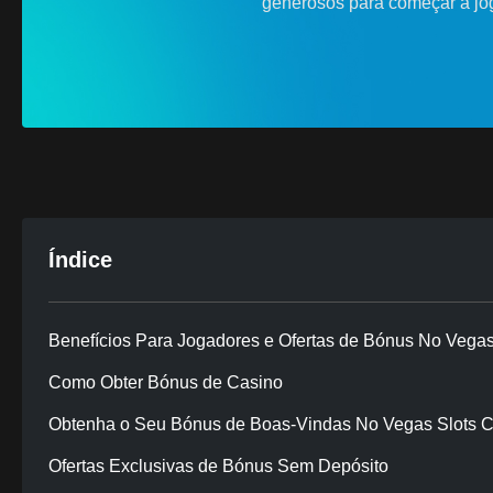
generosos para começar a jog
Índice
Benefícios Para Jogadores e Ofertas de Bónus No Vegas
Como Obter Bónus de Casino
Obtenha o Seu Bónus de Boas-Vindas No Vegas Slots 
Ofertas Exclusivas de Bónus Sem Depósito