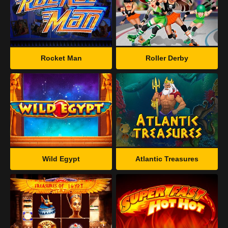
Rocket Man
Roller Derby
Wild Egypt
Atlantic Treasures