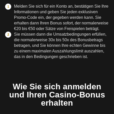
Melden Sie sich für ein Konto an, bestätigen Sie Ihre
Informationen und geben Sie jeden exklusiven
Promo-Code ein, der gegeben werden kann. Sie
erhalten dann Ihren Bonus sofort, der normalerweise
€20 bis €50 oder Sätze von Freispielen beträgt.
Sie müssen dann die Umsatzbedingungen erfüllen,
die normalerweise 30x bis 50x des Bonusbetrags
betragen, und Sie können Ihre echten Gewinne bis
zu einem maximalen Auszahlungslimit auszahlen,
das in den Bedingungen geschrieben ist.
Wie Sie sich anmelden
und Ihren Casino-Bonus
erhalten