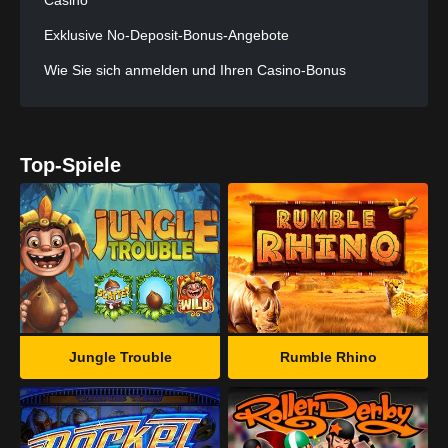
Casino
Exklusive No-Deposit-Bonus-Angebote
Wie Sie sich anmelden und Ihren Casino-Bonus
erhalten
Wie Sie sich anmelden und Ihren Bonus Schritt für
Schritt einlösen
Top-Spiele
Promotionen für wiederkehrende Spieler
Cashback-Angebote
Willkommen beim Treue- und VIP-
Belohnungsprogramm
Schnelle akzeptierte Einzahlungsmethoden
Es ist einfach, Geld vom Vegas Slots Casino
abzuheben, und es gibt keine Limits, wie viel Sie
Jungle Trouble
Rumble Rhino
abheben können
Slot-Spiel und Bonus-Kompatibilität auf mobilen Geräten
Bonus-Übersicht für das Vegas Slots Casino