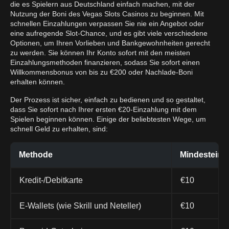
die es Spielern aus Deutschland einfach machen, mit der
Nutzung der Boni des Vegas Slots Casinos zu beginnen. Mit
schnellen Einzahlungen verpassen Sie nie ein Angebot oder
eine aufregende Slot-Chance, und es gibt viele verschiedene
Optionen, um Ihren Vorlieben und Bankgewohnheiten gerecht
zu werden. Sie können Ihr Konto sofort mit den meisten
Einzahlungsmethoden finanzieren, sodass Sie sofort einen
Willkommensbonus von bis zu €200 oder Nachlade-Boni
erhalten können.
Der Prozess ist sicher, einfach zu bedienen und so gestaltet,
dass Sie sofort nach Ihrer ersten €20-Einzahlung mit dem
Spielen beginnen können. Einige der beliebtesten Wege, um
schnell Geld zu erhalten, sind:
Methode
Mindesteinz
Kredit-/Debitkarte
€10
E-Wallets (wie Skrill und Neteller)
€10