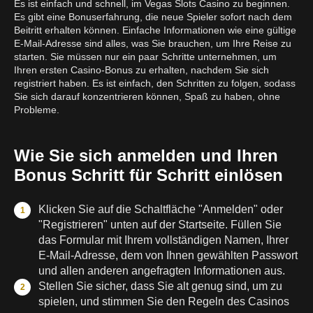
Es ist einfach und schnell, im Vegas Slots Casino zu beginnen.
Es gibt eine Bonuserfahrung, die neue Spieler sofort nach dem
Beitritt erhalten können. Einfache Informationen wie eine gültige
E-Mail-Adresse sind alles, was Sie brauchen, um Ihre Reise zu
starten. Sie müssen nur ein paar Schritte unternehmen, um
Ihren ersten Casino-Bonus zu erhalten, nachdem Sie sich
registriert haben. Es ist einfach, den Schritten zu folgen, sodass
Sie sich darauf konzentrieren können, Spaß zu haben, ohne
Probleme.
Wie Sie sich anmelden und Ihren
Bonus Schritt für Schritt einlösen
Klicken Sie auf die Schaltfläche "Anmelden" oder
"Registrieren" unten auf der Startseite. Füllen Sie
das Formular mit Ihrem vollständigen Namen, Ihrer
E-Mail-Adresse, dem von Ihnen gewählten Passwort
und allen anderen angefragten Informationen aus.
Stellen Sie sicher, dass Sie alt genug sind, um zu
spielen, und stimmen Sie den Regeln des Casinos