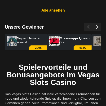
Alle ansehen
Unsere Gewinner
Super Hamster
Mississippi Queen
F
Arsenal
Scar
C
200€
433€
Spielervorteile und
Bonusangebote im Vegas
Slots Casino
Das Vegas Slots Casino hat viele verschiedene Promotionen für
neue und wiederkehrende Spieler, die ihnen mehr Chancen zum
Gewinnen geben. Viele Promotionen sind verfügbar, um Ihnen