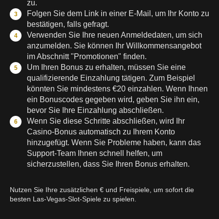
zu.
Folgen Sie dem Link in einer E-Mail, um Ihr Konto zu
bestätigen, falls gefragt.
Verwenden Sie Ihre neuen Anmeldedaten, um sich
anzumelden. Sie können Ihr Willkommensangebot
im Abschnitt "Promotionen" finden.
Um Ihren Bonus zu erhalten, müssen Sie eine
qualifizierende Einzahlung tätigen. Zum Beispiel
könnten Sie mindestens €20 einzahlen. Wenn Ihnen
ein Bonuscodes gegeben wird, geben Sie ihn ein,
bevor Sie Ihre Einzahlung abschließen.
Wenn Sie diese Schritte abschließen, wird Ihr
Casino-Bonus automatisch zu Ihrem Konto
hinzugefügt. Wenn Sie Probleme haben, kann das
Support-Team Ihnen schnell helfen, um
sicherzustellen, dass Sie Ihren Bonus erhalten.
Nutzen Sie Ihre zusätzlichen € und Freispiele, um sofort die
besten Las-Vegas-Slot-Spiele zu spielen.