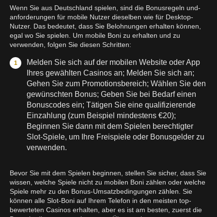
Wenn Sie aus Deutschland spielen, sind die Bonusregeln und-
anforderungen für mobile Nutzer dieselben wie für Desktop-
Nutzer. Das bedeutet, dass Sie Belohnungen erhalten können,
egal wo Sie spielen. Um mobile Boni zu erhalten und zu
verwenden, folgen Sie diesen Schritten:
Melden Sie sich auf der mobilen Website oder App
Ihres gewählten Casinos an; Melden Sie sich an;
Gehen Sie zum Promotionsbereich; Wählen Sie den
gewünschten Bonus; Geben Sie bei Bedarf einen
Bonuscodes ein; Tätigen Sie eine qualifizierende
Einzahlung (zum Beispiel mindestens €20);
Beginnen Sie dann mit dem Spielen berechtigter
Slot-Spiele, um Ihre Freispiele oder Bonusgelder zu
verwenden.
Bevor Sie mit dem Spielen beginnen, stellen Sie sicher, dass Sie
wissen, welche Spiele nicht zu mobilen Boni zählen oder welche
Spiele mehr zu den Bonus-Umsatzbedingungen zählen. Sie
können alle Slot-Boni auf Ihrem Telefon in den meisten top-
bewerteten Casinos erhalten, aber es ist am besten, zuerst die