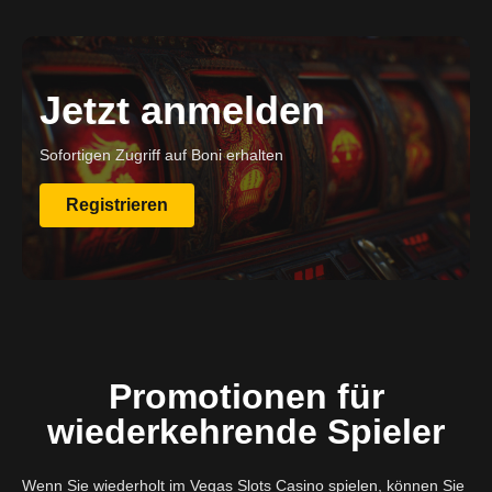
Jetzt anmelden
Sofortigen Zugriff auf Boni erhalten
Registrieren
Promotionen für
wiederkehrende Spieler
Wenn Sie wiederholt im Vegas Slots Casino spielen, können Sie