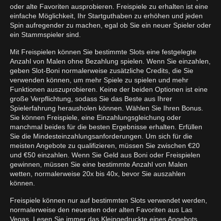
oder alte Favoriten ausprobieren. Freispiele zu erhalten ist eine
einfache Möglichkeit, Ihr Startguthaben zu erhöhen und jeden
Spin aufregender zu machen, egal ob Sie ein neuer Spieler oder
ein Stammspieler sind.
Mit Freispielen können Sie bestimmte Slots eine festgelegte
Anzahl von Malen ohne Bezahlung spielen. Wenn Sie einzahlen,
geben Slot-Boni normalerweise zusätzliche Credits, die Sie
verwenden können, um mehr Spiele zu spielen und mehr
Funktionen auszuprobieren. Keine der beiden Optionen ist eine
große Verpflichtung, sodass Sie das Beste aus Ihrer
Spielerfahrung herausholen können. Wählen Sie Ihren Bonus.
Sie können Freispiele, eine Einzahlungsgleichung oder
manchmal beides für die besten Ergebnisse erhalten. Erfüllen
Sie die Mindesteinzahlungsanforderungen. Um sich für die
meisten Angebote zu qualifizieren, müssen Sie zwischen €20
und €50 einzahlen. Wenn Sie Geld aus Boni oder Freispielen
gewinnen, müssen Sie eine bestimmte Anzahl von Malen
wetten, normalerweise 20x bis 40x, bevor Sie auszahlen
können.
Freispiele können nur auf bestimmten Slots verwendet werden,
normalerweise den neuesten oder alten Favoriten aus Las