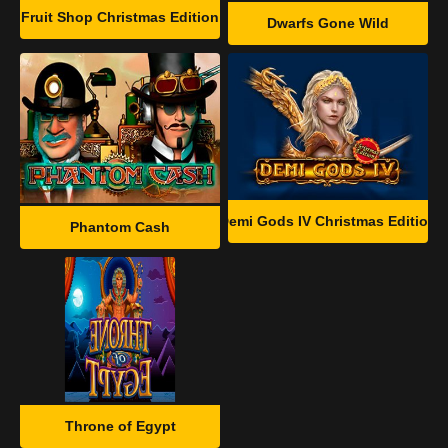
Fruit Shop Christmas Edition
Dwarfs Gone Wild
Demi Gods IV Christmas Edition
Phantom Cash
Great Wild Elk