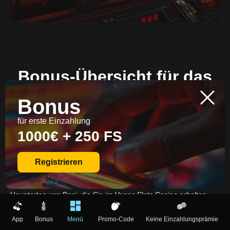
Bonus-Übersicht für das
Vegas Slots Casino
Bonus
für erste Einzahlung
Das Vegas Slots Casino gibt sowohl neuen als auch
wiederkehrenden Spielern eine Reihe von Bonusoptionen. Das
1000€ + 250 FS
Ziel dieser Boni ist es, die Spielerfahrung zu verbessern und die
Gewinnchancen zu erhöhen.
Registrieren
Wenn Sie über die verschiedenen Casino-Boni Bescheid wissen,
können Sie das Beste aus Ihrer Spielzeit herausholen und mehr
aus Ihren Einzahlungen und Spielen herausholen. Es gibt drei
Hauptarten von Boni, die Sie im Vegas Slots Casino erhalten
können. Der Willkommensbonus ist normalerweise eine
Gleichung auf Ihre erste Einzahlung oder Freispiele auf
App
Bonus
Menü
Promo-Code
Keine Einzahlungsprämie
beliebten Slots. Mit einem No-Deposit-Bonus können Sie spielen