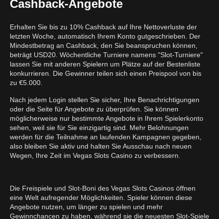
Cashback-Angebote
Erhalten Sie bis zu 10% Cashback auf Ihre Nettoverluste der
letzten Woche, automatisch Ihrem Konto gutgeschrieben. Der
Mindestbetrag an Cashback, den Sie beanspruchen können,
beträgt USD20. Wöchentliche Turniere namens "Slot-Turniere"
lassen Sie mit anderen Spielern um Plätze auf der Bestenliste
konkurrieren. Die Gewinner teilen sich einen Preispool von bis
zu €5.000.
Nach jedem Login stellen Sie sicher, Ihre Benachrichtigungen
oder die Seite für Angebote zu überprüfen. Sie können
möglicherweise nur bestimmte Angebote in Ihrem Spielerkonto
sehen, weil sie für Sie einzigartig sind. Mehr Belohnungen
werden für die Teilnahme an laufenden Kampagnen gegeben,
also bleiben Sie aktiv und halten Sie Ausschau nach neuen
Wegen, Ihre Zeit im Vegas Slots Casino zu verbessern.
Die Freispiele und Slot-Boni des Vegas Slots Casinos öffnen
eine Welt aufregender Möglichkeiten. Spieler können diese
Angebote nutzen, um länger zu spielen und mehr
Gewinnchancen zu haben, während sie die neuesten Slot-Spiele