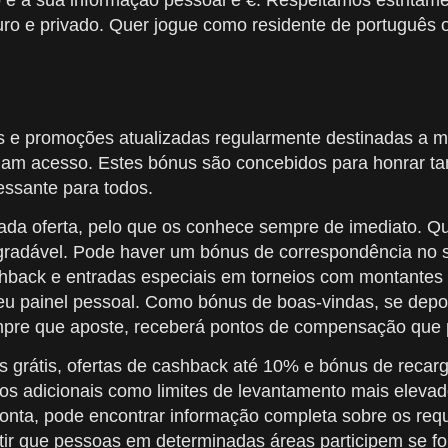
é a sua informação pessoal e €. Respeitamos estritamen
o e privado. Quer jogue como residente de português ou
 e promoções atualizadas regularmente destinadas a ma
nham acesso. Estes bónus são concebidos para honrar t
essante para todos.
a cada oferta, pelo que os conhece sempre de imediato.
radável. Pode haver um bónus de correspondência no se
ashback e entradas especiais em torneios com montante
eu painel pessoal. Como bónus de boas-vindas, se depo
pre que aposte, receberá pontos de compensação que po
 grátis, ofertas de cashback até 10% e bónus de recar
os adicionais como limites de levantamento mais elevad
onta, pode encontrar informação completa sobre os requi
 que pessoas em determinadas áreas participem se forem