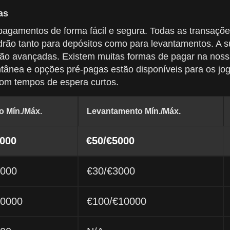
as
agamentos de forma fácil e segura. Todas as transações
drão tanto para depósitos como para levantamentos. A 
ão avançadas. Existem muitas formas de pagar na nossa
tantânea e opções pré-pagas estão disponíveis para os j
 com tempos de espera curtos.
o Mín./Máx.
Levantamento Mín./Máx.
5000
€50/€5000
3000
€30/€3000
10000
€100/€10000