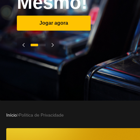
Mesmo!
Jogar agora
Início
Política de Privacidade