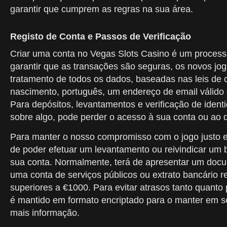
garantir que cumprem as regras na sua área.
Registo de Conta e Passos de Verificação
Criar uma conta no Vegas Slots Casino é um processo 
garantir que as transações são seguras, os novos jo
tratamento de todos os dados, baseadas nas leis de 
nascimento, português, um endereço de email válido e
Para depósitos, levantamentos e verificação de ident
sobre algo, pode perder o acesso à sua conta ou ao d
Para manter o nosso compromisso com o jogo justo e o
de poder efetuar um levantamento ou reivindicar um b
sua conta. Normalmente, terá de apresentar um docume
uma conta de serviços públicos ou extrato bancário
superiores a €1000. Para evitar atrasos tanto quant
é mantido em formato encriptado para o manter em seg
mais informação.