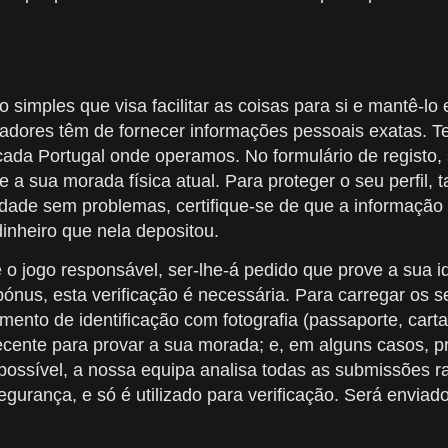
simples que visa facilitar as coisas para si e mantê-lo
gadores têm de fornecer informações pessoais exatas. T
cada Portugal onde operamos. No formulário de registo
 a sua morada física atual. Para proteger o seu perfil,
idade sem problemas, certifique-se de que a informação
inheiro que nela depositou.
 jogo responsável, ser-lhe-á pedido que prove a sua id
ónus, esta verificação é necessária. Para carregar os se
nto de identificação com fotografia (passaporte, carta 
 recente para provar a sua morada; e, em alguns casos,
o possível, a nossa equipa analisa todas as submissões
urança, e só é utilizado para verificação. Será enviado