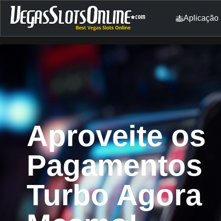
Aplicação
Aproveite os
Pagamentos
Turbo Agora