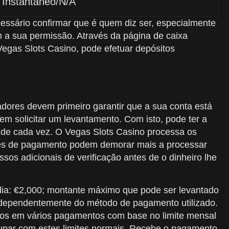
Instantâneo/N/A
essário confirmar que é quem diz ser, especialmente
a sua permissão. Através da página de caixa
egas Slots Casino, pode efetuar depósitos
dores devem primeiro garantir que a sua conta está
em solicitar um levantamento. Com isto, pode ter a
s de cada vez. O Vegas Slots Casino processa os
ores de pagamento podem demorar mais a processar
s adicionais de verificação antes de o dinheiro lhe
dia: €2,000; montante máximo que pode ser levantado
independentemente do método de pagamento utilizado.
nhos em vários pagamentos com base no limite mensal
upar com estes limites normais. Recebe o pagamento