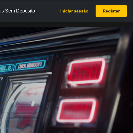
us Sem Depósito
Iniciar sessão
Registar