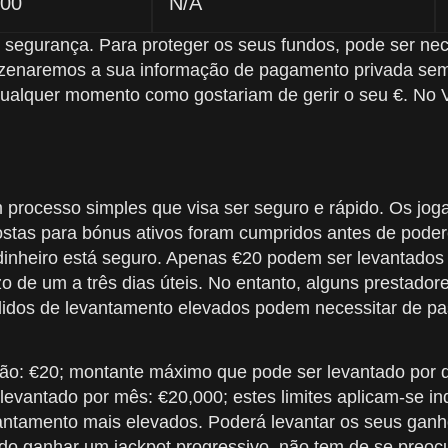
500
N/A
 segurança. Para proteger os seus fundos, pode ser nec
zenaremos a sua informação de pagamento privada sem 
qualquer momento como gostariam de gerir o seu €. No V
processo simples que visa ser seguro e rápido. Os joga
postas para bónus ativos foram cumpridos antes de poder
 dinheiro está seguro. Apenas €20 podem ser levantado
 de um a três dias úteis. No entanto, alguns prestad
os de levantamento elevados podem necessitar de passo
ão: €20; montante máximo que pode ser levantado por 
evantado por mês: €20,000; estes limites aplicam-se 
evantamento mais elevados. Poderá levantar os seus ga
do ganhar um jackpot progressivo, não tem de se preoc