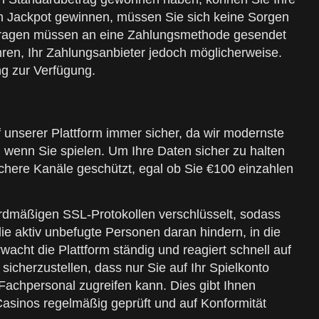
n Jackpot gewinnen, müssen Sie sich keine Sorgen
anfragen müssen an eine Zahlungsmethode gesendet
ren, Ihr Zahlungsanbieter jedoch möglicherweise.
ng zur Verfügung.
uf unserer Plattform immer sicher, da wir modernste
, wenn Sie spielen. Um Ihre Daten sicher zu halten
ichere Kanäle geschützt, egal ob Sie €100 einzahlen
rdmäßigen SSL-Protokollen verschlüsselt, sodass
ie aktiv unbefugte Personen daran hindern, in die
cht die Plattform ständig und reagiert schnell auf
cherzustellen, dass nur Sie auf Ihr Spielkonto
 Fachpersonal zugreifen kann. Dies gibt Ihnen
Casinos regelmäßig geprüft und auf Konformität