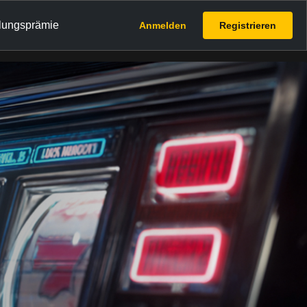
lungsprämie
Anmelden
Registrieren