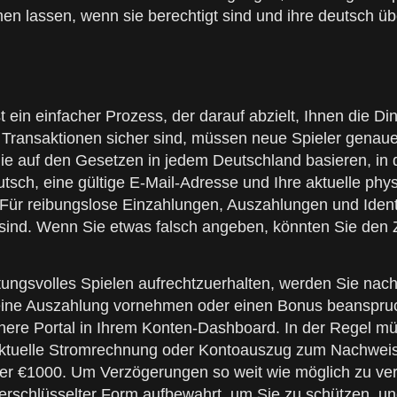
n lassen, wenn sie berechtigt sind und ihre deutsch übe
t ein einfacher Prozess, der darauf abzielt, Ihnen die Di
s Transaktionen sicher sind, müssen neue Spieler gena
e auf den Gesetzen in jedem Deutschland basieren, in d
tsch, eine gültige E-Mail-Adresse und Ihre aktuelle phys
r reibungslose Einzahlungen, Auszahlungen und Identität
ind. Wenn Sie etwas falsch angeben, könnten Sie den Zu
ungsvolles Spielen aufrechtzuerhalten, werden Sie nac
 eine Auszahlung vornehmen oder einen Bonus beanspruch
ere Portal in Ihrem Konten-Dashboard. In der Regel mü
aktuelle Stromrechnung oder Kontoauszug zum Nachweis 
r €1000. Um Verzögerungen so weit wie möglich zu verm
verschlüsselter Form aufbewahrt, um Sie zu schützen, und 