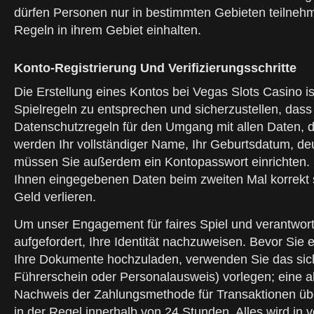
dürfen Personen nur in bestimmten Gebieten teilnehme
Regeln in ihrem Gebiet einhalten.
Konto-Registrierung Und Verifizierungsschritte
Die Erstellung eines Kontos bei Vegas Slots Casino is
Spielregeln zu entsprechen und sicherzustellen, das
Datenschutzregeln für den Umgang mit allen Daten, di
werden Ihr vollständiger Name, Ihr Geburtsdatum, deu
müssen Sie außerdem ein Kontopasswort einrichten. Fü
Ihnen eingegebenen Daten beim zweiten Mal korrekt s
Geld verlieren.
Um unser Engagement für faires Spiel und verantwort
aufgefordert, Ihre Identität nachzuweisen. Bevor Sie
Ihre Dokumente hochzuladen, verwenden Sie das sich
Führerschein oder Personalausweis) vorlegen; eine 
Nachweis der Zahlungsmethode für Transaktionen übe
in der Regel innerhalb von 24 Stunden. Alles wird in 