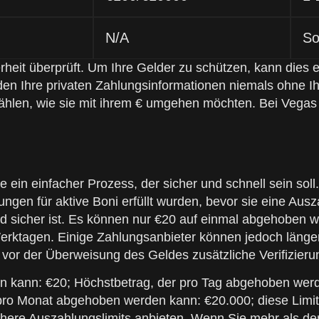
N/A
So
eit überprüft. Um Ihre Gelder zu schützen, kann dies ein
n Ihre privaten Zahlungsinformationen niemals ohne Ihr
wählen, wie sie mit ihrem € umgehen möchten. Bei Vegas
ein einfacher Prozess, der sicher und schnell sein soll.
ingungen für aktive Boni erfüllt wurden, bevor sie eine 
eld sicher ist. Es können nur €20 auf einmal abgehoben 
Werktagen. Einige Zahlungsanbieter können jedoch länge
or der Überweisung des Geldes zusätzliche Verifizierung
n kann: €20; Höchstbetrag, der pro Tag abgehoben wer
pro Monat abgehoben werden kann: €20.000; diese Limi
here Auszahlungslimits anbieten. Wenn Sie mehr als d