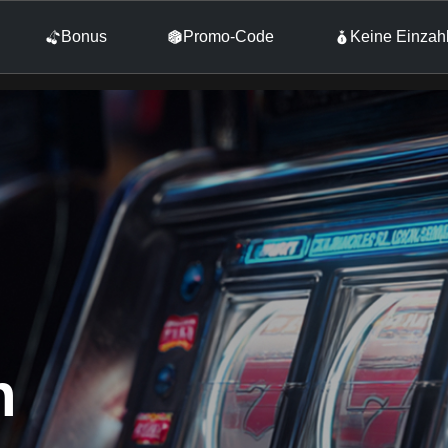
Bonus
Promo-Code
Keine Einzah
n