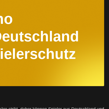
no
Deutschland
ielerschutz