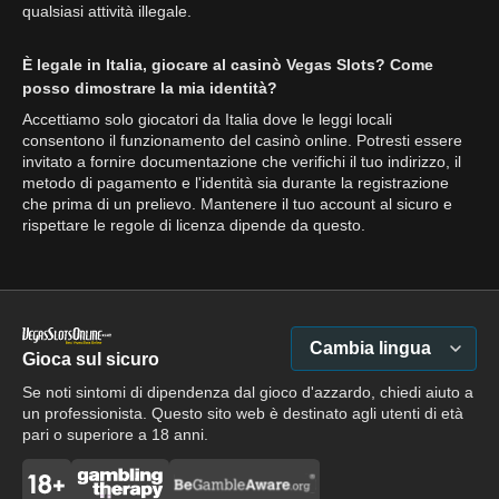
qualsiasi attività illegale.
È legale in Italia, giocare al casinò Vegas Slots? Come
posso dimostrare la mia identità?
Accettiamo solo giocatori da Italia dove le leggi locali
consentono il funzionamento del casinò online. Potresti essere
invitato a fornire documentazione che verifichi il tuo indirizzo, il
metodo di pagamento e l'identità sia durante la registrazione
che prima di un prelievo. Mantenere il tuo account al sicuro e
rispettare le regole di licenza dipende da questo.
Cambia lingua
Gioca sul sicuro
Se noti sintomi di dipendenza dal gioco d'azzardo, chiedi aiuto a
un professionista. Questo sito web è destinato agli utenti di età
pari o superiore a 18 anni.