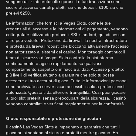
vengono utilizzati protocolli rigorosi. Le tue transazioni sono
sicure attraverso canali protetti, sia che depositi €100 sia che
prelevi €250.
Le informazioni che fornisci a Vegas Slots, come le tue
credenziali di accesso e le informazioni di pagamento, vengono
crittografate utilizzando protocolli SSL standard, quindi nessun
altro può vederle. Protezione da firewall: la nostra infrastruttura
è protetta da firewall robusti che bloccano attivamente l'accesso
non autorizzato ai sistemi del casinò. Monitoraggio continuo: il
team di sicurezza di Vegas Slots controlla la piattaforma
continuamente e agisce rapidamente su qualsiasi
comportamento sospetto o minaccia ai dati. Accesso protetto:
più livelli di verifica aiutano a garantire che solo tu possa
accedere al tuo account di gioco. Tutte le informazioni personali
sono archiviate su server sicuri accessibili solo a professionisti
autorizzati. Questo ti dà ulteriore tranquillità. Così puoi giocare
ai tuoi slot preferiti senza preoccuparti della sicurezza, i casinò
vengono controllati e verificati regolarmente per la conformità.
Gioco responsabile e protezione dei giocatori
Il casinò Las Vegas Slots è impegnato a garantire che tutti i
giocatori si sentano al sicuro e protetti mentre giocano. Ha