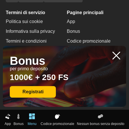
Termini di servizio
Pagine principali
Politica sui cookie
App
Informativa sulla privacy
Bonus
Termini e condizioni
Codice promozionale
Gioco responsabile
Nessun bonus senza
Bonus
deposito
per primo deposito
Contatti
1000€ + 250 FS
+599 9 1988030
info@vegasslotscasino.org
Registrati
© 2026 All Rights
Reserved.
App
Bonus
Menu
Codice promozionale
Nessun bonus senza deposito