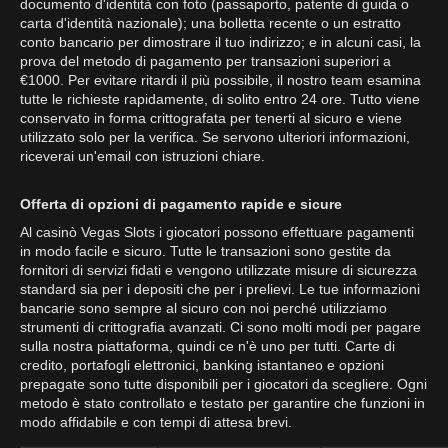
documento d'identità con foto (passaporto, patente di guida o
carta d'identità nazionale); una bolletta recente o un estratto
conto bancario per dimostrare il tuo indirizzo; e in alcuni casi, la
prova del metodo di pagamento per transazioni superiori a
€1000. Per evitare ritardi il più possibile, il nostro team esamina
tutte le richieste rapidamente, di solito entro 24 ore. Tutto viene
conservato in forma crittografata per tenerti al sicuro e viene
utilizzato solo per la verifica. Se servono ulteriori informazioni,
riceverai un'email con istruzioni chiare.
Offerta di opzioni di pagamento rapide e sicure
Al casinò Vegas Slots i giocatori possono effettuare pagamenti
in modo facile e sicuro. Tutte le transazioni sono gestite da
fornitori di servizi fidati e vengono utilizzate misure di sicurezza
standard sia per i depositi che per i prelievi. Le tue informazioni
bancarie sono sempre al sicuro con noi perché utilizziamo
strumenti di crittografia avanzati. Ci sono molti modi per pagare
sulla nostra piattaforma, quindi ce n'è uno per tutti. Carte di
credito, portafogli elettronici, banking istantaneo e opzioni
prepagate sono tutte disponibili per i giocatori da scegliere. Ogni
metodo è stato controllato e testato per garantire che funzioni in
modo affidabile e con tempi di attesa brevi.