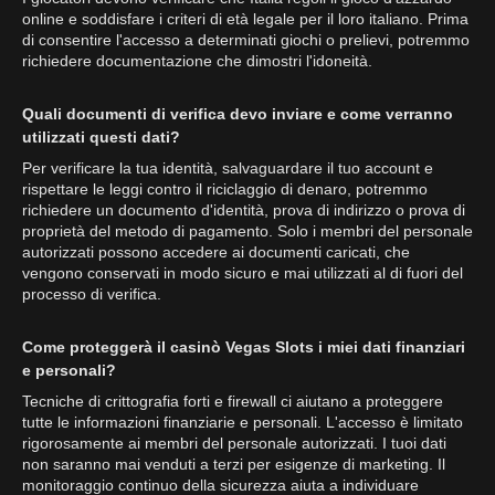
online e soddisfare i criteri di età legale per il loro italiano. Prima
di consentire l'accesso a determinati giochi o prelievi, potremmo
richiedere documentazione che dimostri l'idoneità.
Quali documenti di verifica devo inviare e come verranno
utilizzati questi dati?
Per verificare la tua identità, salvaguardare il tuo account e
rispettare le leggi contro il riciclaggio di denaro, potremmo
richiedere un documento d'identità, prova di indirizzo o prova di
proprietà del metodo di pagamento. Solo i membri del personale
autorizzati possono accedere ai documenti caricati, che
vengono conservati in modo sicuro e mai utilizzati al di fuori del
processo di verifica.
Come proteggerà il casinò Vegas Slots i miei dati finanziari
e personali?
Tecniche di crittografia forti e firewall ci aiutano a proteggere
tutte le informazioni finanziarie e personali. L'accesso è limitato
rigorosamente ai membri del personale autorizzati. I tuoi dati
non saranno mai venduti a terzi per esigenze di marketing. Il
monitoraggio continuo della sicurezza aiuta a individuare