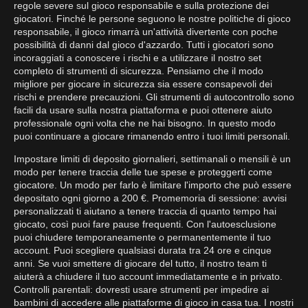
regole severe sul gioco responsabile e sulla protezione dei
giocatori. Finché le persone seguono le nostre politiche di gioco
responsabile, il gioco rimarrà un'attività divertente con poche
possibilità di danni dal gioco d'azzardo. Tutti i giocatori sono
incoraggiati a conoscere i rischi e a utilizzare il nostro set
completo di strumenti di sicurezza. Pensiamo che il modo
migliore per giocare in sicurezza sia essere consapevoli dei
rischi e prendere precauzioni. Gli strumenti di autocontrollo sono
facili da usare sulla nostra piattaforma e puoi ottenere aiuto
professionale ogni volta che ne hai bisogno. In questo modo
puoi continuare a giocare rimanendo entro i tuoi limiti personali.
Impostare limiti di deposito giornalieri, settimanali o mensili è un
modo per tenere traccia delle tue spese e proteggerti come
giocatore. Un modo per farlo è limitare l'importo che può essere
depositato ogni giorno a 200 €. Promemoria di sessione: avvisi
personalizzati ti aiutano a tenere traccia di quanto tempo hai
giocato, così puoi fare pause frequenti. Con l'autoesclusione
puoi chiudere temporaneamente o permanentemente il tuo
account. Puoi scegliere qualsiasi durata tra 24 ore e cinque
anni. Se vuoi smettere di giocare del tutto, il nostro team ti
aiuterà a chiudere il tuo account immediatamente e in privato.
Controlli parentali: dovresti usare strumenti per impedire ai
bambini di accedere alle piattaforme di gioco in casa tua. I nostri